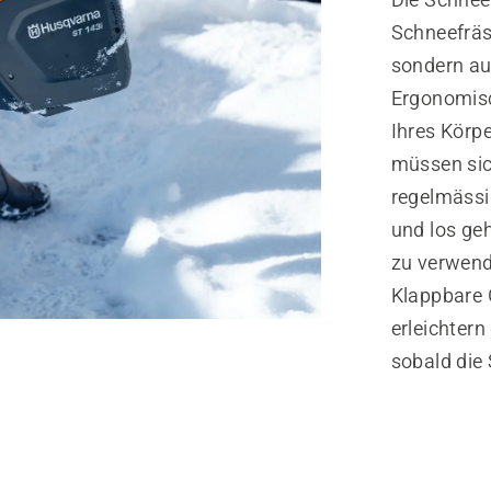
Schneefräse
sondern au
Ergonomisch
Ihres Körpe
müssen sic
regelmässi
und los geh
zu verwend
Klappbare 
erleichter
sobald die