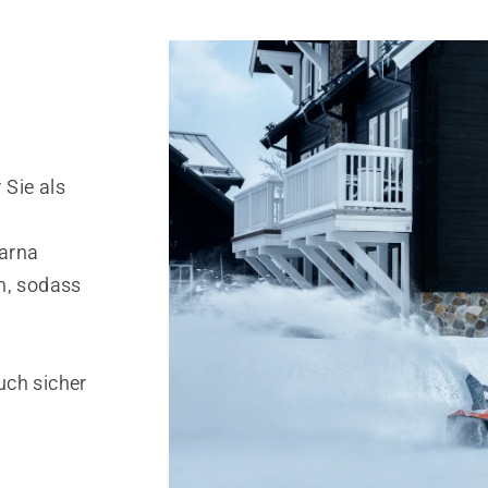
 Sie als
arna
m, sodass
m
uch sicher