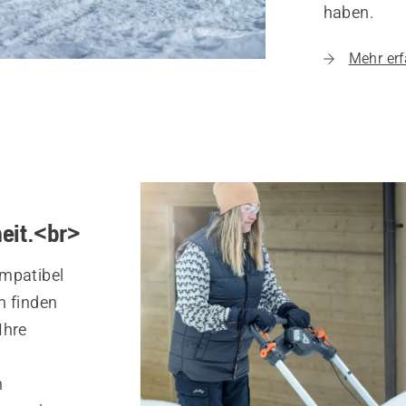
haben.
Mehr erf
eit.<br>
ompatibel
n finden
Ihre
n