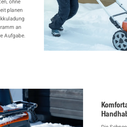
ten, ohne
eit planen
 Akkuladung
agramm an
hre Aufgabe.
Komfort
Handha
Die Schnee