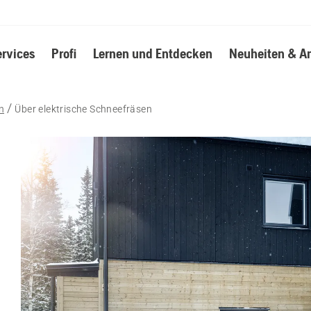
ervices
Profi
Lernen und Entdecken
Neuheiten & A
n
Über elektrische Schneefräsen