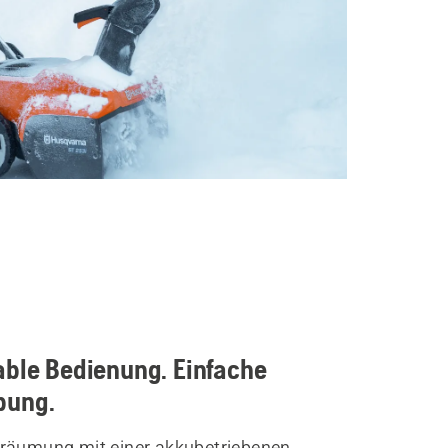
able Bedienung. Einfache
bung.
räumung mit einer akkubetriebenen