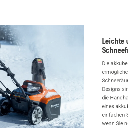
Leichte 
Schneef
Die akkube
ermögliche
Schneeräum
Designs sin
die Handha
eines akku
einfachen S
wenn Sie n