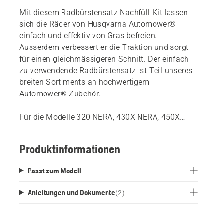
Mit diesem Radbürstensatz Nachfüll-Kit lassen
sich die Räder von Husqvarna Automower®
einfach und effektiv von Gras befreien.
Ausserdem verbessert er die Traktion und sorgt
für einen gleichmässigeren Schnitt. Der einfach
zu verwendende Radbürstensatz ist Teil unseres
breiten Sortiments an hochwertigem
Automower® Zubehör.
Für die Modelle 320 NERA, 430X NERA, 450X
NERA, 435X AWD, 535 AWD wird nur das
Automower® Radbürsten-Nachfüllkit benötigt, da
Produktinformationen
der Halter bereits im Mähroboter verbaut ist.
Die Radbürsten werden beim 520, 550 und
Passt zum Modell
550 EPOS standardmässig geliefert.
Anleitungen und Dokumente
(
2
)