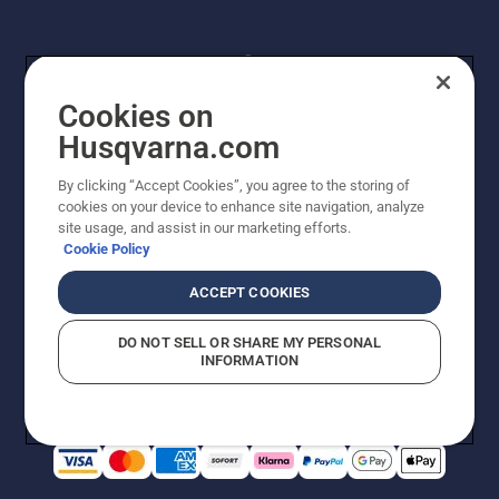
Cookies on
Husqvarna.com
By clicking “Accept Cookies”, you agree to the storing of
© Husqvarna® AB (publ). Alle Rechte vorbehalten. Die
cookies on your device to enhance site navigation, analyze
Preisangaben sind unverbindliche Preisempfehlungen
site usage, and assist in our marketing efforts.
von Husqvarna Schweiz AG an den teilnehmenden
Cookie Policy
Fachhandel, Preise in CHF inklusive 8,1% MWST und
VRG. Änderungen vorbehalten. Alle Preise sind
ACCEPT COOKIES
unverbindliche Preisempfehlungen (inkl. MwSt), es sei
denn sie sind für den direkten Kauf verfügbar.
DO NOT SELL OR SHARE MY PERSONAL
Cookie-Richtlinie
Nutzungsbedingungen
Datenschutzerklärung
INFORMATION
Imprint
Vermutete Verstöße melden