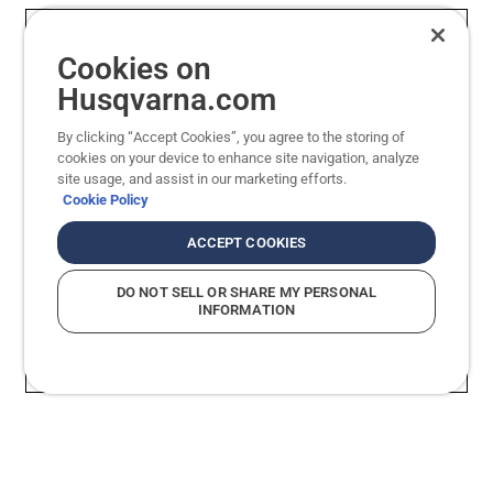
Cookies on
Husqvarna.com
By clicking “Accept Cookies”, you agree to the storing of
cookies on your device to enhance site navigation, analyze
site usage, and assist in our marketing efforts.
Cookie Policy
ACCEPT COOKIES
DO NOT SELL OR SHARE MY PERSONAL
INFORMATION
Beeindruckende Schnittleistung
Ein 
Ganz gleich, ob Sie eine Benzin- oder
Zuver
Akkumotorsäge verwenden – die Kombination
unser