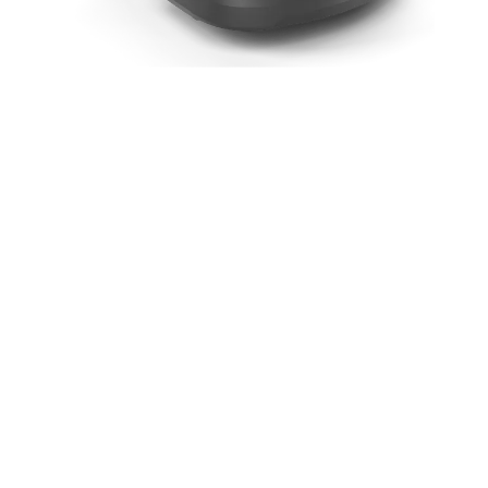
Automower 320 NERA
Husqvarna Automower® 320 NERA ist ein
Mähroboter für Rasenflächen bis zu 3'300 m². Er
kann mit Kabel oder kabellos installiert werden.
UVP CHF 3'180.00