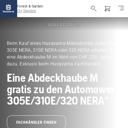
Forest & Garden
CH, Deutsch
Lernen & Entdecken
Beim Kauf eines Husqvarna Mähroboters Automower
305E NERA, 310E NERA oder 320 NERA erhalten Sie
eine Abdeckhaube M im Wert von CHF 239.- gratis
dazu. Exklusiv beim Husqvarna Fachhändler.
Eine Abdeckhaube M
gratis zu den Automower
305E/310E/320 NERA*
FACHHÄNDLER FINDEN