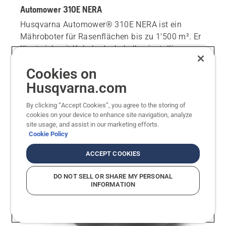
Automower 310E NERA
Husqvarna Automower® 310E NERA ist ein
Mähroboter für Rasenflächen bis zu 1'500 m². Er
lässt sich mit Kabel oder kabellos installieren.
Die EdgeCut-Funktion hält die Rasenkanten
Cookies on
sauber und minimiert den Zeit- und
Husqvarna.com
Arbeitsaufwand für das Trimmen.
UVP CHF 2190.00
By clicking “Accept Cookies”, you agree to the storing of
cookies on your device to enhance site navigation, analyze
site usage, and assist in our marketing efforts.
Cookie Policy
ACCEPT COOKIES
DO NOT SELL OR SHARE MY PERSONAL
INFORMATION