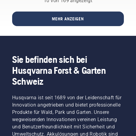
Sicherheitsfeatures
10 von 169 angezeigt
Husqvarna
wie
British
Geofence
Masters
oder
MEHR ANZEIGEN
und dem
GPS-
FC
Tracking
Liverpool
für einen
wider.
sicheren
Die
Diebstahlschutz.
Schnittqualität,
Sie befinden sich bei
auf die
Profis
Husqvarna Forst & Garten
zählen –
für Ihren
Schweiz
Garten
mit
Husqvarna
Husqvarna ist seit 1689 von der Leidenschaft für
Automower®-
Innovation angetrieben und bietet professionelle
Mährobotern®
Produkte für Wald, Park und Garten. Unsere
wegweisenden Innovationen vereinen Leistung
und Benutzerfreundlichkeit mit Sicherheit und
Umweltschutz. Akkulösungen und Robotik sind