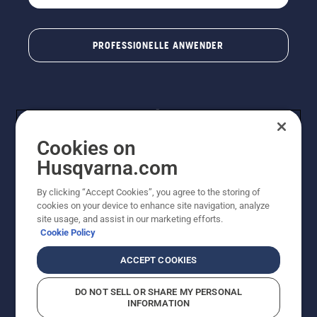
PROFESSIONELLE ANWENDER
Cookies on
Husqvarna.com
By clicking “Accept Cookies”, you agree to the storing of
© Husqvarna® AB (publ). Alle Rechte vorbehalten. Die
cookies on your device to enhance site navigation, analyze
Preisangaben sind unverbindliche Preisempfehlungen
site usage, and assist in our marketing efforts.
von Husqvarna Schweiz AG an den teilnehmenden
Cookie Policy
Fachhandel, Preise in CHF inklusive 8,1% MWST und
VRG. Änderungen vorbehalten. Alle Preise sind
ACCEPT COOKIES
unverbindliche Preisempfehlungen (inkl. MwSt), es sei
denn sie sind für den direkten Kauf verfügbar.
DO NOT SELL OR SHARE MY PERSONAL
Cookie-Richtlinie
Nutzungsbedingungen
Datenschutzerklärung
INFORMATION
Imprint
Vermutete Verstöße melden