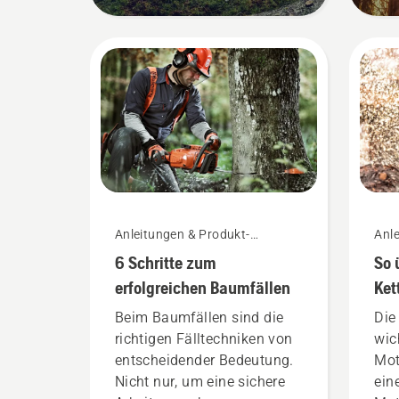
Anleitungen & Produkt-
Anle
Leitfäden
Leit
6 Schritte zum
So 
erfolgreichen Baumfällen
Ket
Ket
Beim Baumfällen sind die
Die
richtigen Fälltechniken von
wic
entscheidender Bedeutung.
Mot
Nicht nur, um eine sichere
ein