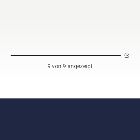
 die Drehzahl des
orsägenmotors ein paar
timeter vom Stamm
es Baumes entfernt. Öl
Stamm zeigt an, dass
 Schmiersystem
tioniert.
9 von 9 angezeigt