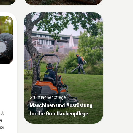
Grünflächenpflege
Maschinen und Ausrüstung
für die Grünflächenpflege
tt-
te
na