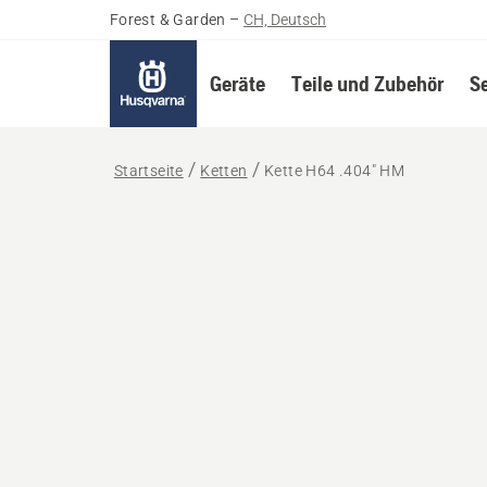
Forest & Garden
–
CH, Deutsch
Geräte
Teile und Zubehör
S
Startseite
Ketten
Kette H64 .404" HM