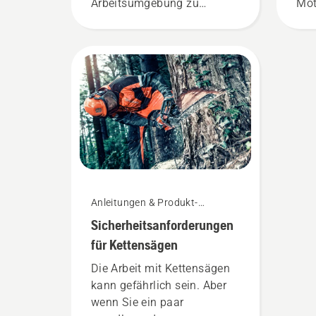
Arbeitsumgebung zu
Mot
schaffen, sondern auch um
zu 
effektiver zu arbeiten.
sic
sic
Sch
ver
von
Bef
Anw
kur
erf
kön
Anleitungen & Produkt-
Ket
Leitfäden
Sicherheitsanforderungen
kor
Sie
für Kettensägen
Sta
Die Arbeit mit Kettensägen
und
kann gefährlich sein. Aber
die
wenn Sie ein paar
aus