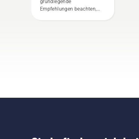
grundlegende
Sie
Empfehlungen beachten,
Mot
können Sie sich sicher
Zen
fühlen und sich voll auf die
ein
Arbeit konzentrieren.
am 
das
funk