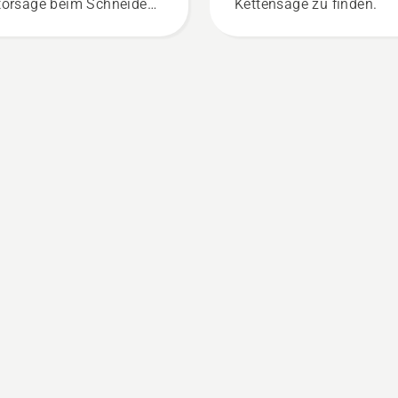
orsäge beim Schneiden
Kettensäge zu finden.
verhindern und
herzustellen, dass sie
h reibungsfrei um das
wert bewegt. Dies
längert die Lebensdauer
 Schwert und Kette.
olgen Sie die
eisungen in diesem
zen Video, um zu
ahren, wie Sie überprüfen
nen, ob das
tenschmiersystem
rekt funktioniert. Prüfen
 zuerst den Ölstand.
rten Sie Ihre Motorsäge
 stellen Sie sicher, dass
 Kettenbremse
geschaltet ist. Erhöhen