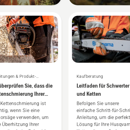
itungen & Produkt-
Kaufberatung
fäden
überprüfen Sie, dass die
Leitfaden für Schwerter
tenschmierung Ihrer
und Ketten
tensäge funktioniert
 Kettenschmierung ist
Befolgen Sie unsere
htig, wenn Sie eine
einfache Schritt-für-Schri
orsäge verwenden, um
Anleitung, um die perfek
e Überhitzung Ihrer
Lösung für Ihre Husqvar