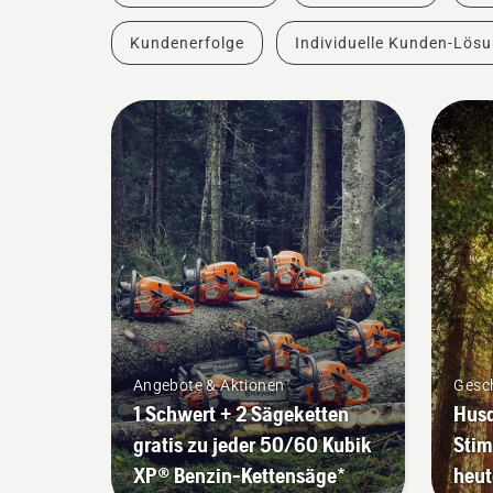
Kundenerfolge
Individuelle Kunden-Lös
Angebote & Aktionen
Gesch
1 Schwert + 2 Sägeketten
Husq
gratis zu jeder 50/60 Kubik
Stim
XP® Benzin-Kettensäge*
heut