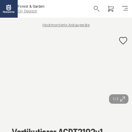
Forest & Garden
CH, Deutsch
Heckmontierte Anbaugeräte
1/2
Vertikutierer AGDT2102v1