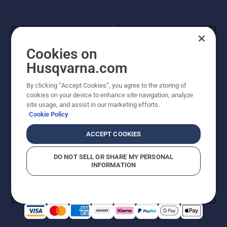
Cookies on
Husqvarna.com
By clicking “Accept Cookies”, you agree to the storing of
© Husqvarna® AB (publ). Alle Rechte vorbehalten. Die
cookies on your device to enhance site navigation, analyze
Preisangaben sind unverbindliche Preisempfehlungen
site usage, and assist in our marketing efforts.
von Husqvarna Schweiz AG an den teilnehmenden
Cookie Policy
Fachhandel, Preise in CHF inklusive 8,1% MWST und
VRG. Änderungen vorbehalten. Alle Preise sind
ACCEPT COOKIES
unverbindliche Preisempfehlungen (inkl. MwSt), es sei
denn sie sind für den direkten Kauf verfügbar.
DO NOT SELL OR SHARE MY PERSONAL
Cookie-Richtlinie
Nutzungsbedingungen
Datenschutzerklärung
INFORMATION
Imprint
Vermutete Verstöße melden