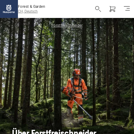
Forest & Garden
CH, Deutsch
Forstfreischneider
Über Forstfreischneider