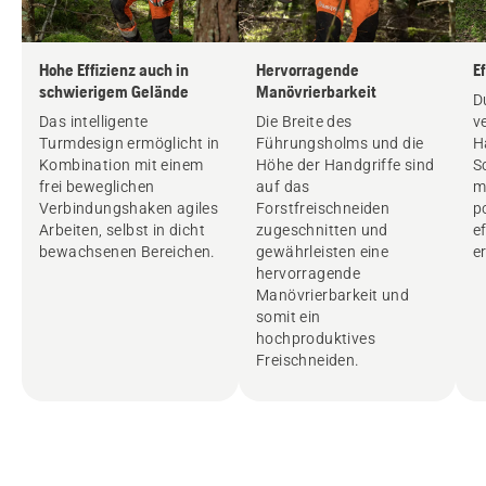
Hohe Effizienz auch in
Hervorragende
E
schwierigem Gelände
Manövrierbarkeit
D
Das intelligente
Die Breite des
v
Turmdesign ermöglicht in
Führungsholms und die
H
Kombination mit einem
Höhe der Handgriffe sind
S
frei beweglichen
auf das
m
Verbindungshaken agiles
Forstfreischneiden
p
Arbeiten, selbst in dicht
zugeschnitten und
e
bewachsenen Bereichen.
gewährleisten eine
e
hervorragende
Manövrierbarkeit und
somit ein
hochproduktives
Freischneiden.