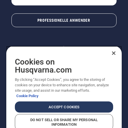
PROFESSIONELLE ANWENDER
Cookies on
Husqvarna.com
By clicking “Accept Cookies”, you agree to the storing of
© Husqvarna® AB (publ). Alle Rechte vorbehalten. Die
cookies on your device to enhance site navigation, analyze
Preisangaben sind unverbindliche Preisempfehlungen
site usage, and assist in our marketing efforts.
von Husqvarna Schweiz AG an den teilnehmenden
Cookie Policy
Fachhandel, Preise in CHF inklusive 8,1% MWST und
VRG. Änderungen vorbehalten. Alle Preise sind
ACCEPT COOKIES
unverbindliche Preisempfehlungen (inkl. MwSt), es sei
denn sie sind für den direkten Kauf verfügbar.
DO NOT SELL OR SHARE MY PERSONAL
Cookie-Richtlinie
Nutzungsbedingungen
Datenschutzerklärung
INFORMATION
Imprint
Vermutete Verstöße melden