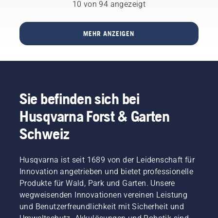
Partnerschaft
10 von 94 angezeigt
das Sie
Kettensägen.
mit dem
benötigen.
legendären
Fussballclub
MEHR ANZEIGEN
FC
Liverpool
bekannt
zu
geben.
Sie befinden sich bei
Husqvarna Forst & Garten
Schweiz
Husqvarna ist seit 1689 von der Leidenschaft für
Innovation angetrieben und bietet professionelle
Produkte für Wald, Park und Garten. Unsere
wegweisenden Innovationen vereinen Leistung
und Benutzerfreundlichkeit mit Sicherheit und