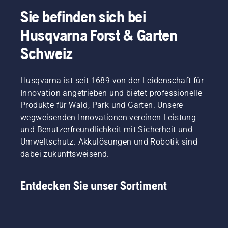
Nylonfaden
ausgeschöpft
Sie befinden sich bei
ist. Ein
Husqvarna Forst & Garten
Grasmesser
schneidet
Schweiz
dickes
Gras
schneller
Husqvarna ist seit 1689 von der Leidenschaft für
und
Innovation angetrieben und bietet professionelle
effizienter.
In
Produkte für Wald, Park und Garten. Unsere
diesem
wegweisenden Innovationen vereinen Leistung
kurzen
und Benutzerfreundlichkeit mit Sicherheit und
Video
Umweltschutz. Akkulösungen und Robotik sind
erfahren
dabei zukunftsweisend.
Sie, wie
Sie ein
Grasmesser
Entdecken Sie unser Sortiment
schärfen
und
pflegen.