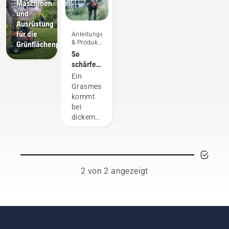
Maschinen
und
Ausrüstung
für die
Anleitungen
& Produkt-
Grünflächenpflege
Leitfäden
So
schärfen
Sie ein
Ein
Grasmesser
Grasmesser
kommt
bei
dickem
und
dichtem
Gras
zum
Einsatz,
2 von 2 angezeigt
wenn die
Kapazität
des
Rasentrimmers
mit