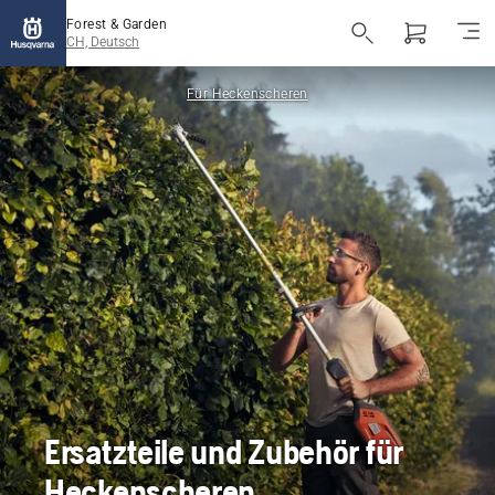
Forest & Garden
CH, Deutsch
Für Heckenscheren
Ersatzteile und Zubehör für
Heckenscheren