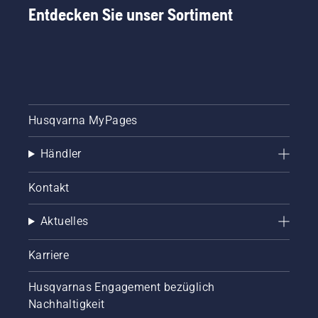
Mählösungen
Entdecken Sie unser Sortiment
von
Husqvarna,
die
speziell
für
Sportplätze
entwickelt
Husqvarna MyPages
wurden.
Sie hilft
Platzwarten
Händler
und
Clubmanagern,
Kontakt
die
Möglichkeiten
zu
Aktuelles
erkunden
und eine
Karriere
Lösung
zu
Husqvarnas Engagement bezüglich
finden,
Nachhaltigkeit
die zu