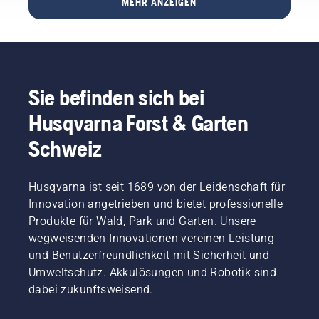
MEHR ANZEIGEN
Werkzeuge
Trainingsanlagen
Aufsitzmäher
benötigen
basieren
und 36V
Sie
auf
Akku-
dafür?
effizienter
Geräten
Hierfür
Rasenpflege –
bis zu
haben
und auf
Kettensägen.
Sie befinden sich bei
wir
der
diesen
richtigen
Husqvarna Forst & Garten
einfachen
Ausrüstung,
Leitfaden
um sie
Schweiz
zum
Tag für
Baumrückschnitt
Tag
zusammengestellt.
einsatzbereit
Husqvarna ist seit 1689 von der Leidenschaft für
zu
Innovation angetrieben und bietet professionelle
halten.
Produkte für Wald, Park und Garten. Unsere
Diese
wegweisenden Innovationen vereinen Leistung
Broschüre
und Benutzerfreundlichkeit mit Sicherheit und
gibt
einen
Umweltschutz. Akkulösungen und Robotik sind
Überblick
dabei zukunftsweisend.
über die
autonomen