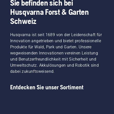
Sie befinden sich bei
damit
erheblich
und
Müdigkeit
der
Husqvarna Forst & Garten
reduziert.
akkubetriebene
vor,
Benutzer
Handgeräte
sodass
die
Schweiz
bei
Sie
Akkulaufzeit
Husqvarna.
länger
beim
und
Schneiden
Husqvarna ist seit 1689 von der Leidenschaft für
ohne
von
Innovation angetrieben und bietet professionelle
Pausen
leichtem
arbeiten
Produkte für Wald, Park und Garten. Unsere
Gras
können.
wegweisenden Innovationen vereinen Leistung
verlängern
kann.
und Benutzerfreundlichkeit mit Sicherheit und
Drücken
Umweltschutz. Akkulösungen und Robotik sind
Sie
dabei zukunftsweisend.
einfach
auf die
Taste
Entdecken Sie unser Sortiment
am
Akku-
Trimmer,
um den
savE-
Modus