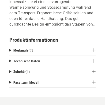
Innensatz bietet eine hervorragende
Wärmeisolierung und Stossdämpfung während
dem Transport. Ergonomische Griffe seitlich und
oben für einfache Handhabung. Das gut
durchdachte Design ermöglicht das Stapeln von
mehreren Boxen, und mit einer Multi-Adapter-
Platte (separat erhältlich) kann die Box auch mit
Produktinformationen
Drittsystemen verbunden werden.
Merkmale
(
7
)
Technische Daten
Zubehör
(
1
)
Passt zum Modell