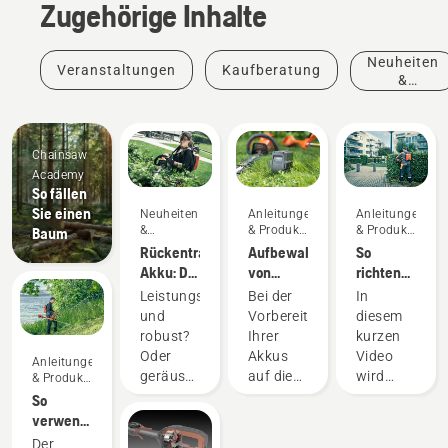
Zugehörige Inhalte
Neuheiten
Veranstaltungen
Kaufberatung
&
Produkte
Chainsaw
Academy
So fällen
Sie einen
Neuheiten
Anleitungen
Anleitungen
&
& Produkt-
& Produkt-
Baum
Produkte
Leitfäden
Leitfäden
Rückentragbarer
Aufbewahren
So
Akku: Die
von
richten
Revolution
Husqvarna-
Sie den
Leistungsstark
Bei der
In
bei
Akkus
Akku-
und
Vorbereitung
diesem
akkubetriebenen
über den
Rucksack
robust?
Ihrer
kurzen
Handgeräten
Winter
richtig
Oder
Akkus
Video
Anleitungen
ein und
geräuscharm
auf die
wird
& Produkt-
passen
Leitfäden
und
Winterlagerung
erklärt,
So
ihn an
nachhaltig?
sollten
wie der
verwenden
Mit der
Sie
Akku-
Sie den
Der