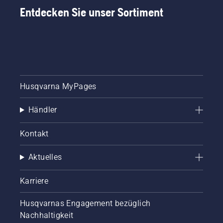
Taste
Entdecken Sie unser Sortiment
am
Akku-
Trimmer,
um den
savE-
Modus
ein- oder
auszuschalten.
Husqvarna MyPages
Händler
Kontakt
Aktuelles
Karriere
Husqvarnas Engagement bezüglich
Nachhaltigkeit