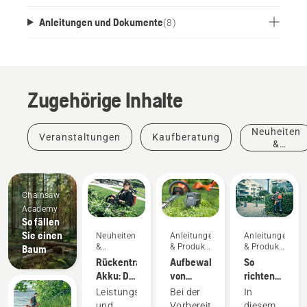
Anleitungen und Dokumente
(
8
)
Zugehörige Inhalte
Neuheiten
Veranstaltungen
Kaufberatung
&
Produkte
Chainsaw
Academy
So fällen
Sie einen
Neuheiten
Anleitungen
Anleitungen
&
& Produkt-
& Produkt-
Baum
Produkte
Leitfäden
Leitfäden
Rückentragbarer
Aufbewahren
So
Akku: Die
von
richten
Revolution
Husqvarna-
Sie den
Leistungsstark
Bei der
In
bei
Akkus
Akku-
und
Vorbereitung
diesem