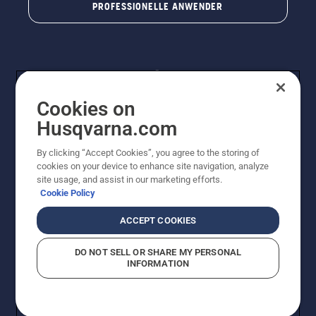
PROFESSIONELLE ANWENDER
Cookies on
Husqvarna.com
By clicking “Accept Cookies”, you agree to the storing of
© Husqvarna® AB (publ). Alle Rechte vorbehalten. Die
cookies on your device to enhance site navigation, analyze
Preisangaben sind unverbindliche Preisempfehlungen
site usage, and assist in our marketing efforts.
von Husqvarna Schweiz AG an den teilnehmenden
Cookie Policy
Fachhandel, Preise in CHF inklusive 8,1% MWST und
VRG. Änderungen vorbehalten. Alle Preise sind
ACCEPT COOKIES
unverbindliche Preisempfehlungen (inkl. MwSt), es sei
denn sie sind für den direkten Kauf verfügbar.
DO NOT SELL OR SHARE MY PERSONAL
Cookie-Richtlinie
Nutzungsbedingungen
Datenschutzerklärung
INFORMATION
Imprint
Vermutete Verstöße melden