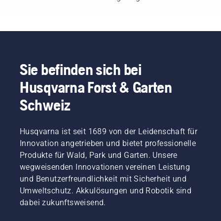
unterbrechen.
Ära“, so
Akku-
und
Durch
Johan
Rucksack
gleichzeitig
akkubetriebene
Svennung,
sorgt für
das
Geräte
Produktmanager
einen
Drehmoment
wird
im
bequemeren
zu
dieser
Bereich
Sitz und
erhalten,
Aufwand
Elektro-
beugt
Sie befinden sich bei
damit
erheblich
und
Müdigkeit
der
Husqvarna Forst & Garten
reduziert.
akkubetriebene
vor,
Benutzer
Handgeräte
sodass
die
Schweiz
bei
Sie
Akkulaufzeit
Husqvarna.
länger
beim
und
Schneiden
Husqvarna ist seit 1689 von der Leidenschaft für
ohne
von
Innovation angetrieben und bietet professionelle
Pausen
leichtem
arbeiten
Produkte für Wald, Park und Garten. Unsere
Gras
können.
wegweisenden Innovationen vereinen Leistung
verlängern
kann.
und Benutzerfreundlichkeit mit Sicherheit und
Drücken
Umweltschutz. Akkulösungen und Robotik sind
Sie
dabei zukunftsweisend.
einfach
auf die