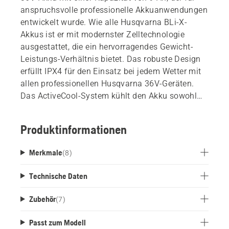
anspruchsvolle professionelle Akkuanwendungen
entwickelt wurde. Wie alle Husqvarna BLi-X-
Akkus ist er mit modernster Zelltechnologie
ausgestattet, die ein hervorragendes Gewicht-
Leistungs-Verhältnis bietet. Das robuste Design
erfüllt IPX4 für den Einsatz bei jedem Wetter mit
allen professionellen Husqvarna 36V-Geräten.
Das ActiveCool-System kühlt den Akku sowohl
während des Betriebs als auch während des
Ladevorgangs ab. Verfügt über Bluetooth-
Produktinformationen
Konnektivität für die Verbindung mit Fleet
Services.
Merkmale
(
8
)
Technische Daten
Zubehör
(
7
)
Passt zum Modell