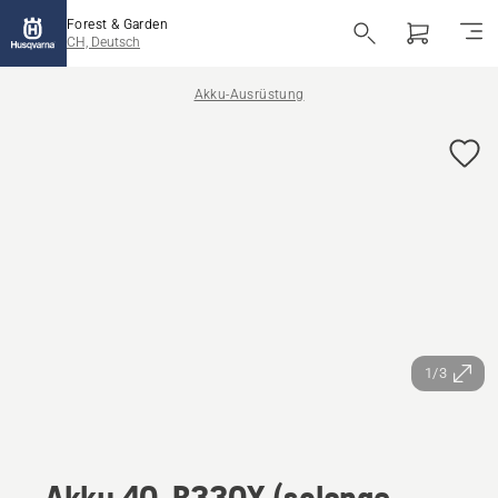
Forest & Garden
CH, Deutsch
Akku-Ausrüstung
1/3
Akku 40-B330X (solange