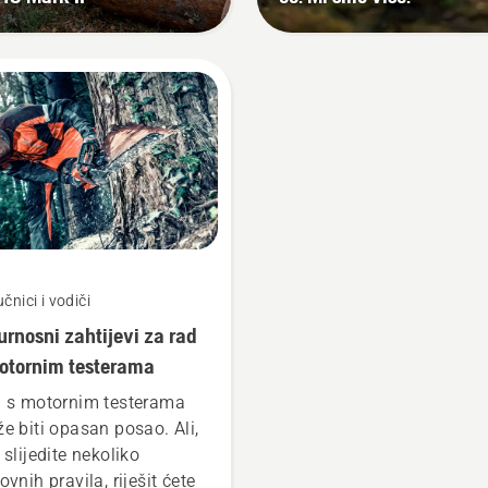
la. Ulje u spremniku
azuje da sistem
mazivanja radi.
učnici i vodiči
urnosni zahtijevi za rad
otornim testerama
 s motornim testerama
e biti opasan posao. Ali,
 slijedite nekoliko
vnih pravila, riješit ćete