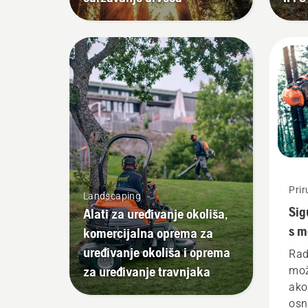
deb
pok
pod
Prir
Landscaping
Sig
Alati za uređivanje okoliša,
s m
komercijalna oprema za
uređivanje okoliša i oprema
Rad
za uređivanje travnjaka
mož
ako
osno