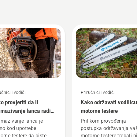
učnici i vodiči
Priručnici i vodiči
o provjeriti da li
Kako održavati vodilicu
mazivanje lanca radi
motorne testere
motornoj testeri
mazivanje lanca je
Prilikom provođenja
no kod upotrebe
postupka održavanja va
orne testere da biste
motorne testere trebali b