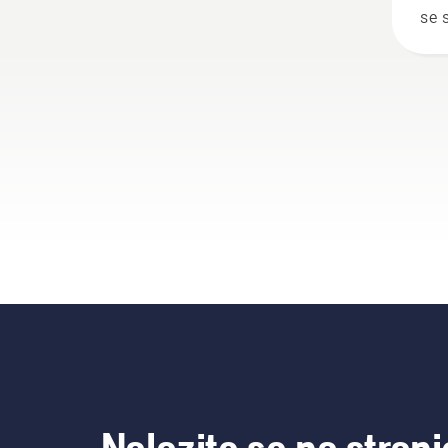
se 
kon
pot
su 
Nalazite se na strani