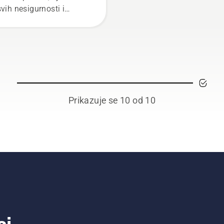
svih nesigurnosti i
centrisaćete se u
punosti na zadatke koji
pred vama.
Prikazuje se 10 od 10
ci