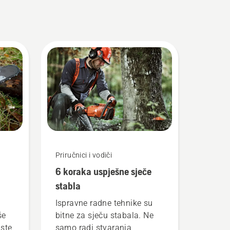
Priručnici i vodiči
6 koraka uspješne sječe
stabla
Ispravne radne tehnike su
še
bitne za sječu stabala. Ne
iste
samo radi stvaranja