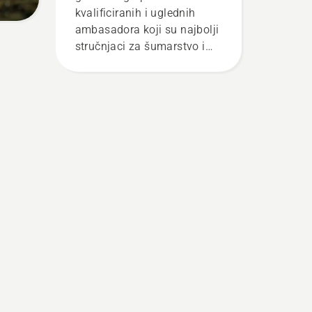
kvalificiranih i uglednih
ambasadora koji su najbolji
stručnjaci za šumarstvo i
parkove u svojim zemljama.
Oni su naš H-tim. I oni su
naši najzahtjevniji korisnici.