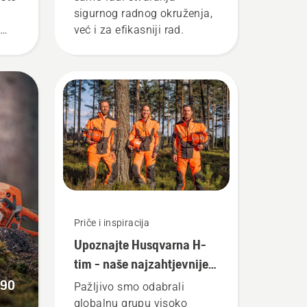
sigurnog radnog okruženja,
već i za efikasniji rad.
Priče i inspiracija
Upoznajte Husqvarna H-
tim - naše najzahtjevnije
korisnike
 90
Pažljivo smo odabrali
globalnu grupu visoko