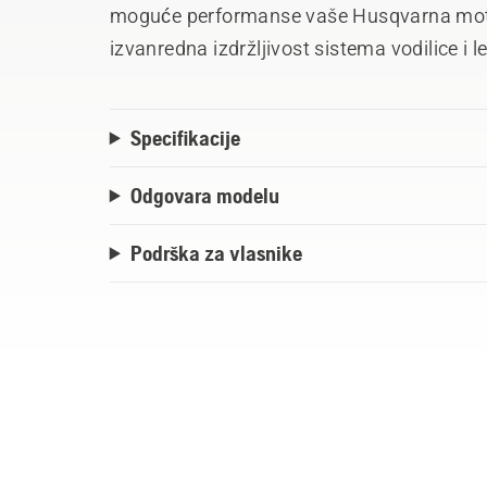
moguće performanse vaše Husqvarna motorn
izvanredna izdržljivost sistema vodilice i l
ploče pruža minimalno vreme zastoja i ma
Specifikacije
Odgovara modelu
Podrška za vlasnike