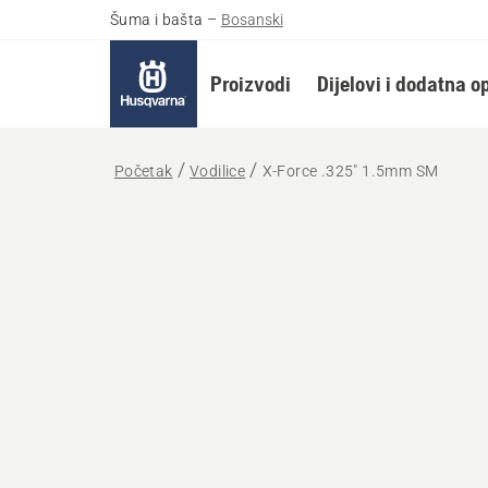
Šuma i bašta
–
Bosanski
Proizvodi
Dijelovi i dodatna 
Početak
Vodilice
X-Force .325" 1.5mm SM