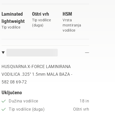
Laminated
Oštri vrh
HSM
lightweight
Tip vodilice
Vrsta
(duga)
montiranja
Tip vodilice
vodilice
HUSQVARNA X-FORCE LAMINIRANA
VODILICA .325" 1.5mm MALA BAZA -
582 08 69‑72
Uključeno
Dužina vodilice
18 in
Tip vodilice (duga)
Oštri vrh