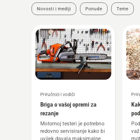
Novosti i mediji
Ponude
Teme
Priručnici i vodiči
Prir
Briga o vašoj opremi za
Kak
rezanje
pod
na 
Motornoj testeri je potrebno
Pod
redovno servisiranje kako bi
važ
uvijek davala maksimalne
mot