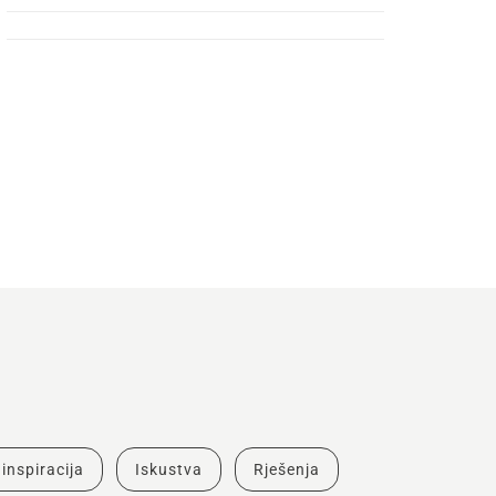
 inspiracija
Iskustva
Rješenja