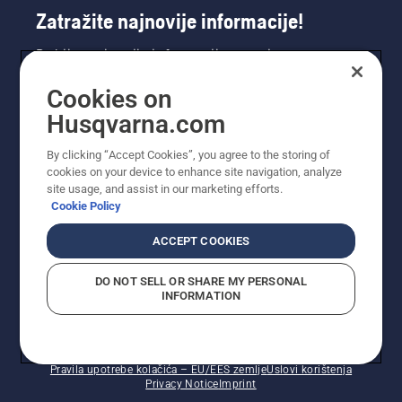
Zatražite najnovije informacije!
Dobijte najnovije informacije o novim
proizvodima, posebnim ponudama i još mnogo
Cookies on
toga. Ovdje se registrirajte za naš bilten.
Husqvarna.com
REGISTRACIJA ZA BILTEN
By clicking “Accept Cookies”, you agree to the storing of
cookies on your device to enhance site navigation, analyze
site usage, and assist in our marketing efforts.
Cookie Policy
ACCEPT COOKIES
DO NOT SELL OR SHARE MY PERSONAL
INFORMATION
© Husqvarna AB (publ). Sva prava zadržana. Prikazane
cijene su preporučene maloprodajne cijene.
Pravila upotrebe kolačića – EU/EES zemlje
Uslovi korištenja
Privacy Notice
Imprint