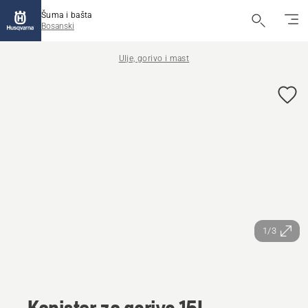
Šuma i bašta
Bosanski
Ulje, gorivo i mast
1/3
Kanister za gorivo 15L