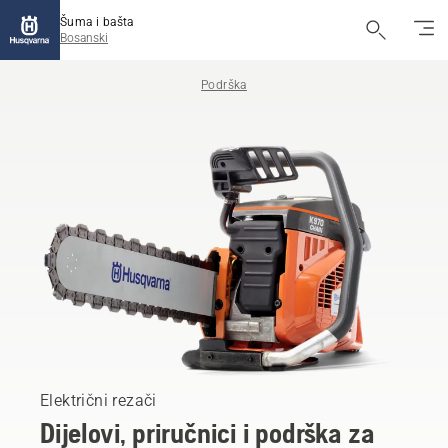
Šuma i bašta
Bosanski
Podrška
Električni rezači
Dijelovi, priručnici i podrška za