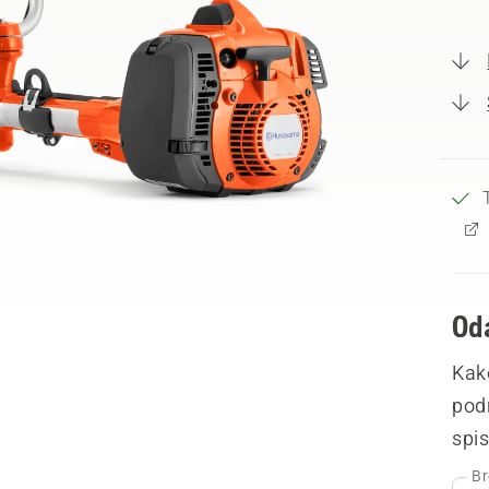
Oda
Kak
podr
spis
Br