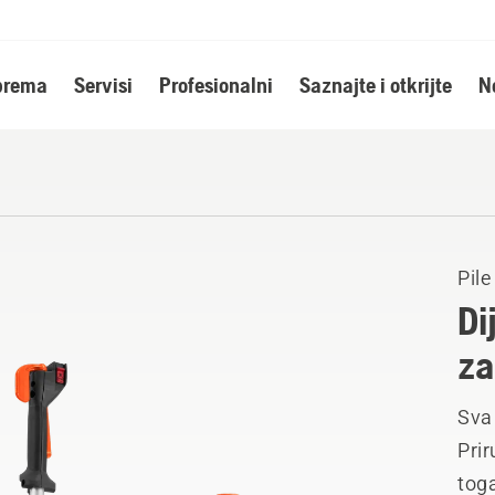
oprema
Servisi
Profesionalni
Saznajte i otkrijte
N
Pil
Di
za
Sva
Prir
tog