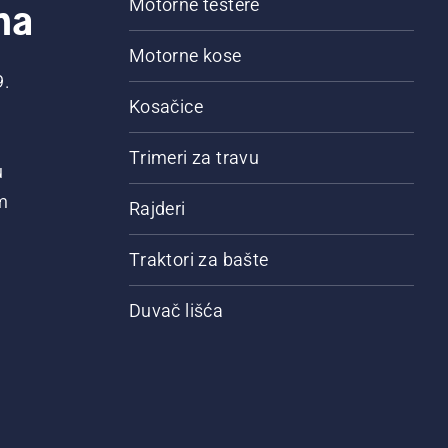
na
Motorne testere
Motorne kose
9.
Kosačice
Trimeri za travu
u
m
Rajderi
Traktori za bašte
Duvač lišća