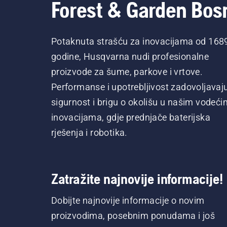
Forest & Garden Bos
Potaknuta strašću za inovacijama od 168
godine, Husqvarna nudi profesionalne
proizvode za šume, parkove i vrtove.
Performanse i upotrebljivost zadovoljavaj
sigurnost i brigu o okolišu u našim vodeći
inovacijama, gdje prednjače baterijska
rješenja i robotika.
Zatražite najnovije informacije!
Dobijte najnovije informacije o novim
proizvodima, posebnim ponudama i još