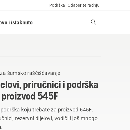
Podrška
Odaberite radnju
ovo i istaknuto
e za šumsko raščišćavanje
jelovi, priručnici i podrška
 proizvod 545F
 podrška koju trebate za proizvod 545F.
učnici, rezervni dijelovi, vodiči i još mnogo
a.