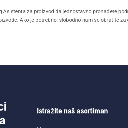
eg Asistenta za proizvod da jednostavno pronađete pod
izvode. Ako je potrebno, slobodno nam se obratite za
ci
Istražite naš asortiman
a