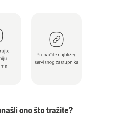
rajte
Pronađite najbližeg
iju
servisnog zastupnika
rna
onašli ono što tražite?