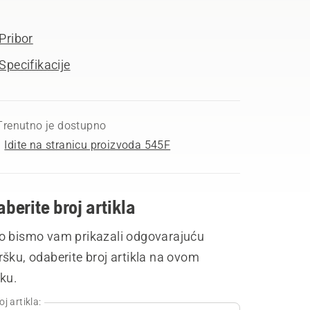
Pribor
Specifikacije
Trenutno je dostupno
Idite na stranicu proizvoda 545F
berite broj artikla
o bismo vam prikazali odgovarajuću
šku, odaberite broj artikla na ovom
ku.
oj artikla: