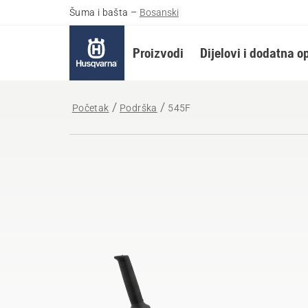
Šuma i bašta
–
Bosanski
Proizvodi
Dijelovi i dodatna 
Početak
Podrška
545F