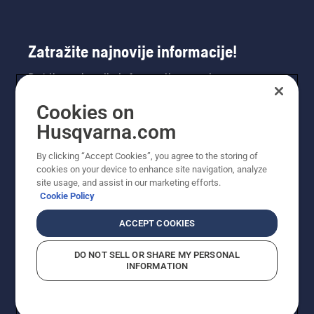
Zatražite najnovije informacije!
Dobijte najnovije informacije o novim
proizvodima, posebnim ponudama i još mnogo
Cookies on
toga. Ovdje se registrirajte za naš bilten.
Husqvarna.com
REGISTRACIJA ZA BILTEN
By clicking “Accept Cookies”, you agree to the storing of
cookies on your device to enhance site navigation, analyze
site usage, and assist in our marketing efforts.
Cookie Policy
ACCEPT COOKIES
DO NOT SELL OR SHARE MY PERSONAL
INFORMATION
© Husqvarna AB (publ). Sva prava zadržana. Prikazane
cijene su preporučene maloprodajne cijene.