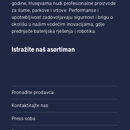
savjete
travnjaka.
montiranja
godine, Husqvarna nudi profesionalne proizvode
tokom
koje
za šume, parkove i vrtove. Performanse i
cijele
odgovaraju
upotrebljivost zadovoljavaju sigurnost i brigu o
sezone
vašim
okolišu u našim vodećim inovacijama, gdje
za
potrebama.
održavanje
prednjače baterijska rješenja i robotika.
Husqvarna
zdravog
nudi
i bujnog
dvije
travnjaka.
Istražite naš asortiman
mogućnosti:
instalaciju
bez žice
putem
satelitske
tehnologije
ili
instalaciju
Pronađite prodavca
s
fizičkim
Kontaktirajte nas
graničnim
žicama.
Press soba