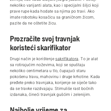
nekoliko varijanti alata, kao i specijalni šiljci koji
prave rupe kada hodate sa njima po travi. Ako
imate robotsku kosačicu sa graničnom žicom,
pazite da ne oštetite žicu.
Prozračite svoj travnjak
koristeći skarifikator
Drugi način je korištenje
sakrifikatora
. To je alat
sa rotirajućim noževima, koji se spuštaju
nekoliko centimetara u tlo, čupajući staru
pokošenu travu, mahovinu i druge krhotine. Kada
pređete preko travnjaka, korijenje se siječe tako
da se travke razdvajaju. Stimuliše rast bočnih
izdanaka, čineći travnjak gušćim i zelenijim.
Najbolje vrijeme za