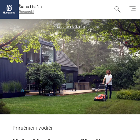
Šuma i bašta
Bosanski
Naučite i otkrijte
Priručnici i vodiči