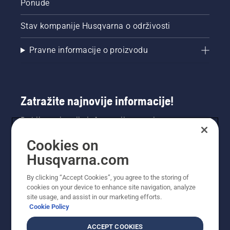
Ponude
Stav kompanije Husqvarna o održivosti
Pravne informacije o proizvodu
Zatražite najnovije informacije!
Dobijte najnovije informacije o novim
proizvodima, posebnim ponudama i još mnogo
Cookies on
toga. Ovdje se registrirajte za naš bilten.
Husqvarna.com
REGISTRACIJA ZA BILTEN
By clicking “Accept Cookies”, you agree to the storing of
cookies on your device to enhance site navigation, analyze
site usage, and assist in our marketing efforts.
Cookie Policy
ACCEPT COOKIES