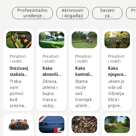
Profesionalno
Aktivnosti
Savjeti
Pr
uređenje
i događaji
za
okoliša
kupovinu
in
Priručnici
Priručnici
Priručnici
Priručnici
i vodiči
i vodiči
i vodiči
i vodiči
Orezivanje
Kako
Kako
Kako
stabala
obnoviti
kontrolisati
njegovati
šljive –
travnjak
slamu na
jesenji
Treba
Zdrava,
Slama
Jesen je
naši
i
travnjacima
travnjak
vam
zelena i
može
više od
najpopularniji
popraviti
- 6
pomoć
bujna
vaš
čišćenja
savjeti
nejednaku
najboljih
kod
trava u
travnjak
lišća i
travu
savjeta
orezivanja
vašoj
učiniti
priprema
stabla
bašti,
manje
za
šljive?
savršena
izdržljivim,
nadolazeće
Obrezivanje
za
nedovoljno
hladnije
je nužno
relaksaciju
jakim za
mjesece
kako bi
ili
sportove
– tada