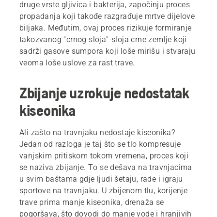
druge vrste gljivica i bakterija, započinju proces
propadanja koji takođe razgrađuje mrtve dijelove
biljaka. Međutim, ovaj proces rizikuje formiranje
takozvanog "crnog sloja"-sloja crne zemlje koji
sadrži gasove sumpora koji loše mirišu i stvaraju
veoma loše uslove za rast trave.
Zbijanje uzrokuje nedostatak
kiseonika
Ali zašto na travnjaku nedostaje kiseonika?
Jedan od razloga je taj što se tlo kompresuje
vanjskim pritiskom tokom vremena, proces koji
se naziva zbijanje. To se dešava na travnjacima
u svim baštama gdje ljudi šetaju, rade i igraju
sportove na travnjaku. U zbijenom tlu, korijenje
trave prima manje kiseonika, drenaža se
pogoršava, što dovodi do manje vode i hranjivih