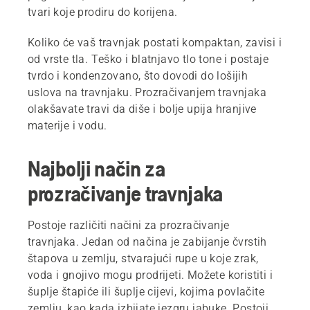
tvari koje prodiru do korijena.
Koliko će vaš travnjak postati kompaktan, zavisi i
od vrste tla. Teško i blatnjavo tlo tone i postaje
tvrdo i kondenzovano, što dovodi do lošijih
uslova na travnjaku. Prozračivanjem travnjaka
olakšavate travi da diše i bolje upija hranjive
materije i vodu.
Najbolji način za
prozračivanje travnjaka
Postoje različiti načini za prozračivanje
travnjaka. Jedan od načina je zabijanje čvrstih
štapova u zemlju, stvarajući rupe u koje zrak,
voda i gnojivo mogu prodrijeti. Možete koristiti i
šuplje štapiće ili šuplje cijevi, kojima povlačite
zemlju, kao kada izbijate jezgru jabuke. Postoji