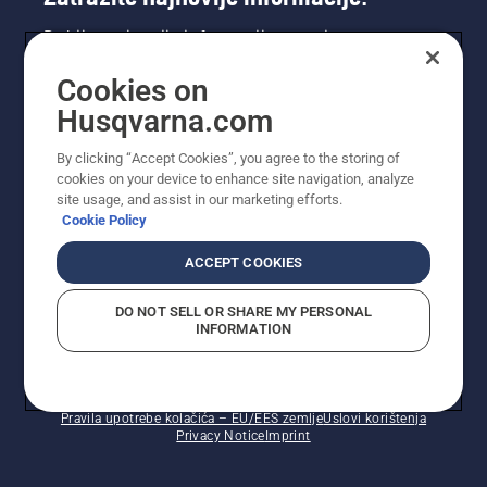
Dobijte najnovije informacije o novim
proizvodima, posebnim ponudama i još mnogo
Cookies on
toga. Ovdje se registrirajte za naš bilten.
Husqvarna.com
REGISTRACIJA ZA BILTEN
By clicking “Accept Cookies”, you agree to the storing of
cookies on your device to enhance site navigation, analyze
site usage, and assist in our marketing efforts.
Cookie Policy
ACCEPT COOKIES
DO NOT SELL OR SHARE MY PERSONAL
INFORMATION
© Husqvarna AB (publ). Sva prava zadržana. Prikazane
cijene su preporučene maloprodajne cijene.
Pravila upotrebe kolačića – EU/EES zemlje
Uslovi korištenja
Privacy Notice
Imprint