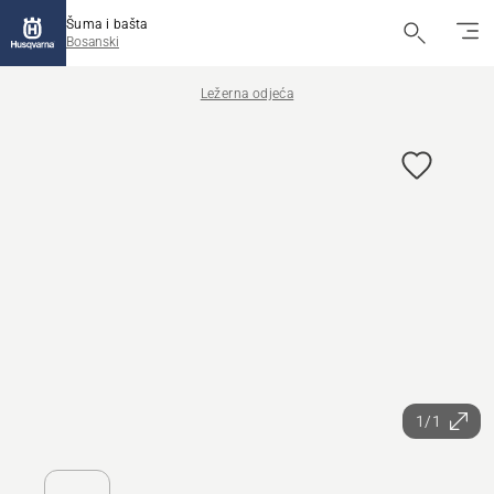
Šuma i bašta
Bosanski
Ležerna odjeća
1/1