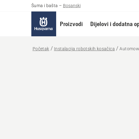
Šuma i bašta
–
Bosanski
Proizvodi
Dijelovi i dodatna 
Početak
Instalacija robotskih kosačica
Automowe