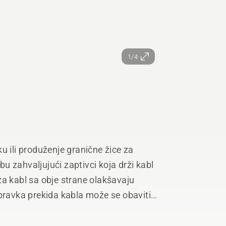
1/4
u ili produženje granične žice za
 zahvaljujući zaptivci koja drži kabl
za kabl sa obje strane olakšavaju
opravka prekida kabla može se obaviti
 pouzdan kontakt i zaštitu od vlage