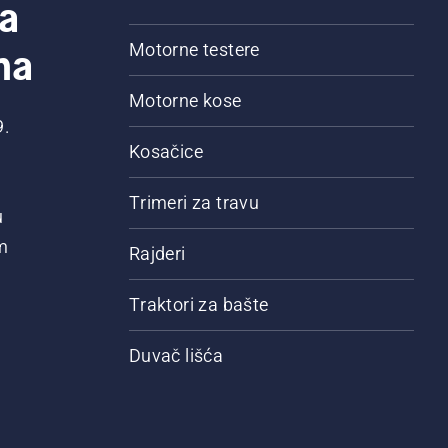
a
na
Motorne testere
Motorne kose
9.
Kosačice
Trimeri za travu
u
m
Rajderi
Traktori za bašte
Duvač lišća