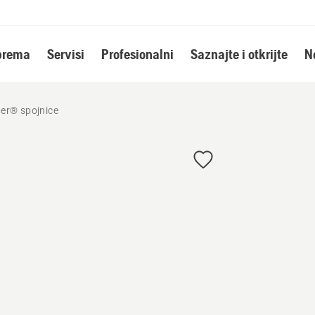
oprema
Servisi
Profesionalni
Saznajte i otkrijte
N
r® spojnice