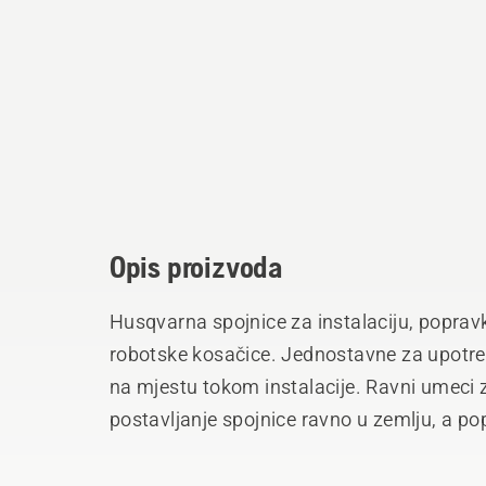
Opis proizvoda
Husqvarna spojnice za instalaciju, popravk
robotske kosačice. Jednostavne za upotrebu
na mjestu tokom instalacije. Ravni umeci 
postavljanje spojnice ravno u zemlju, a p
jednom spojnicom. Husqvarna spojnica ima
za robusnu i izdržljivu vezu.