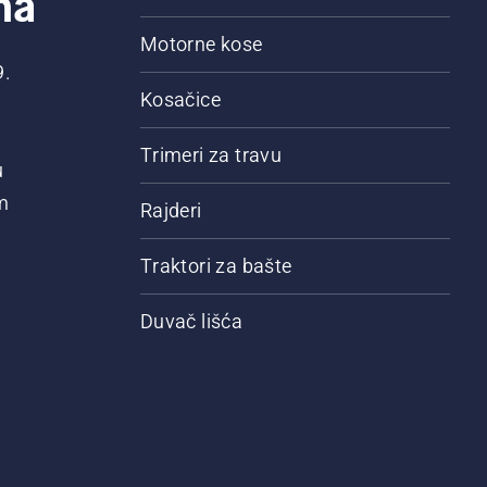
na
Motorne kose
9.
Kosačice
Trimeri za travu
u
m
Rajderi
Traktori za bašte
Duvač lišća