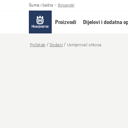
Šuma i bašta
–
Bosanski
Proizvodi
Dijelovi i dodatna 
Početak
Dodaci
Usmjerivač otkosa