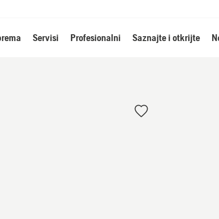
oprema
Servisi
Profesionalni
Saznajte i otkrijte
N