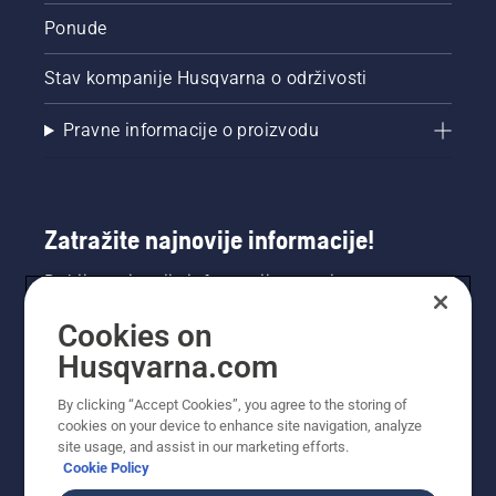
Ponude
Stav kompanije Husqvarna o održivosti
Pravne informacije o proizvodu
Zatražite najnovije informacije!
Dobijte najnovije informacije o novim
proizvodima, posebnim ponudama i još mnogo
Cookies on
toga. Ovdje se registrirajte za naš bilten.
Husqvarna.com
REGISTRACIJA ZA BILTEN
By clicking “Accept Cookies”, you agree to the storing of
cookies on your device to enhance site navigation, analyze
site usage, and assist in our marketing efforts.
Cookie Policy