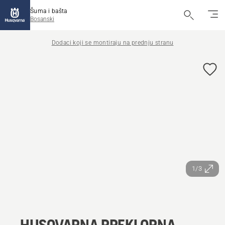
Šuma i bašta
Bosanski
Dodaci koji se montiraju na prednju stranu
1/3
HUSQVARNA PREKLOPNA