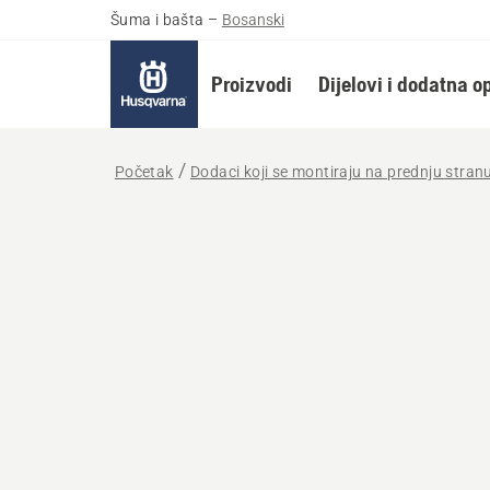
Šuma i bašta
–
Bosanski
Proizvodi
Dijelovi i dodatna 
Početak
Dodaci koji se montiraju na prednju stran