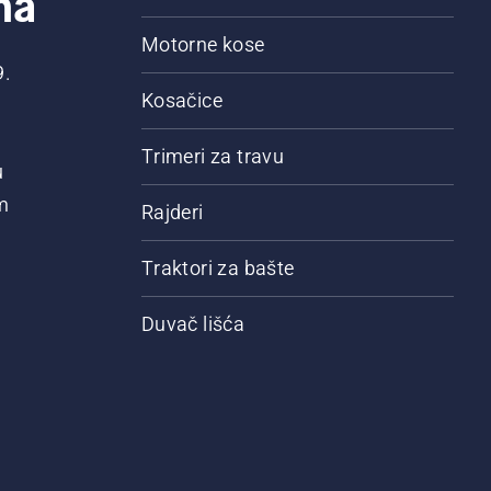
na
Motorne kose
9.
Kosačice
Trimeri za travu
u
m
Rajderi
Traktori za bašte
Duvač lišća