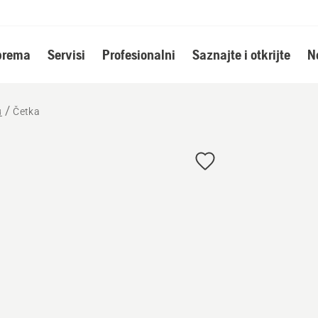
oprema
Servisi
Profesionalni
Saznajte i otkrijte
N
u
Četka