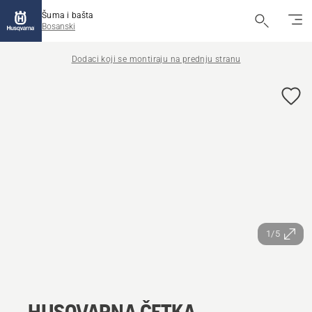
Šuma i bašta
Bosanski
Dodaci koji se montiraju na prednju stranu
1/5
HUSQVARNA ČETKA