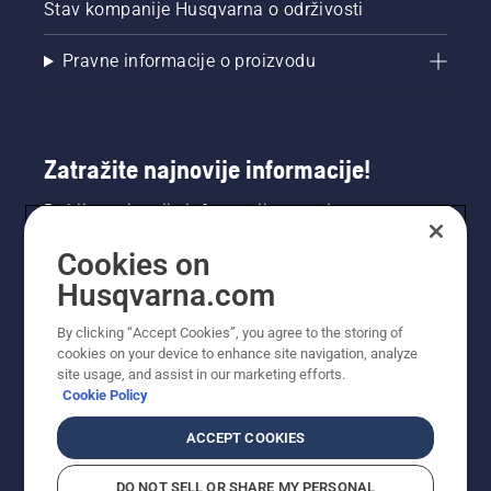
Stav kompanije Husqvarna o održivosti
Pravne informacije o proizvodu
Zatražite najnovije informacije!
Dobijte najnovije informacije o novim
proizvodima, posebnim ponudama i još mnogo
Cookies on
toga. Ovdje se registrirajte za naš bilten.
Husqvarna.com
REGISTRACIJA ZA BILTEN
By clicking “Accept Cookies”, you agree to the storing of
cookies on your device to enhance site navigation, analyze
site usage, and assist in our marketing efforts.
Cookie Policy
ACCEPT COOKIES
DO NOT SELL OR SHARE MY PERSONAL