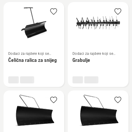
snijeg
snijeg
prednja
Pogledajte
Pogledajte
Dodaci za rajdere koji se
Dodaci za rajdere koji se
više
više
montiraju naprijed
montiraju naprijed
Čelična ralica za snijeg
Grabulje
detalja
detalja
o
o
Čelična
Grabulje
ralica
za
snijeg