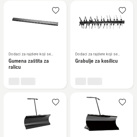
Učitajte
sve
proizvode
Pogledajte
Pogledajte
Dodaci za rajdere koji se
Dodaci za rajdere koji se
više
više
montiraju naprijed
montiraju naprijed
Gumena zaštita za
Grabulje za kosilicu
detalja
detalja
ralicu
o
o
Gumena
Grabulje
zaštita
za
za
kosilicu
ralicu