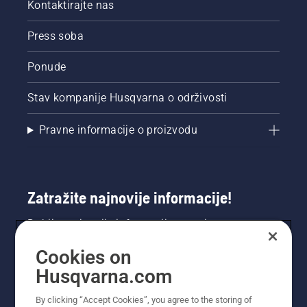
Kontaktirajte nas
Press soba
Ponude
Stav kompanije Husqvarna o održivosti
Pravne informacije o proizvodu
Zatražite najnovije informacije!
Dobijte najnovije informacije o novim
proizvodima, posebnim ponudama i još mnogo
Cookies on
toga. Ovdje se registrirajte za naš bilten.
Husqvarna.com
REGISTRACIJA ZA BILTEN
By clicking “Accept Cookies”, you agree to the storing of