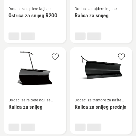
Pogledajte
Pogledajte
Dodaci za rajdere koji se
Dodaci za rajdere koji se
više
više
montiraju naprijed
montiraju naprijed
Oštrica za snijeg R200
Ralica za snijeg
detalja
detalja
o
o
Oštrica
Ralica
za
za
snijeg
snijeg
R200
Pogledajte
Pogledajte
Dodaci za rajdere koji se
Dodaci za traktore za bašte
više
više
montiraju naprijed
koji se montiraju na prednju
Ralica za snijeg
Ralica za snijeg prednja
detalja
detalja
stranu
o
o
Ralica
Ralica
za
za