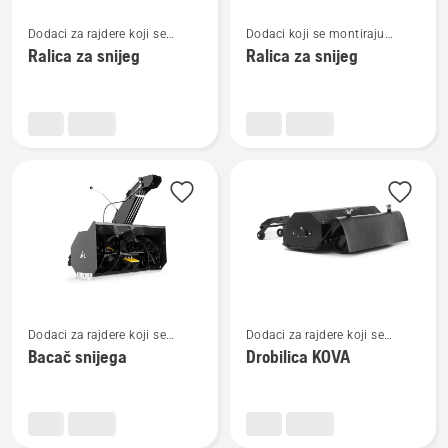
Pogledajte
Pogledajte
Dodaci za rajdere koji se
Dodaci koji se montiraju
više
više
montiraju naprijed
naprijed
Ralica za snijeg
Ralica za snijeg
detalja
detalja
o
o
Ralica
Ralica
za
za
snijeg
snijeg
Pogledajte
Pogledajte
Dodaci za rajdere koji se
Dodaci za rajdere koji se
više
više
montiraju naprijed
montiraju naprijed
Bacač snijega
Drobilica KOVA
detalja
detalja
o
o
Bacač
Drobilica
snijega
KOVA