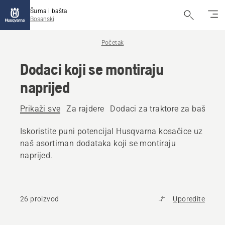
Šuma i bašta
Bosanski
Početak
Dodaci koji se montiraju
naprijed
Prikaži sve
Za rajdere
Dodaci za traktore za bašte ko
Iskoristite puni potencijal Husqvarna kosačice uz
naš asortiman dodataka koji se montiraju
naprijed.
26 proizvod
Uporedite