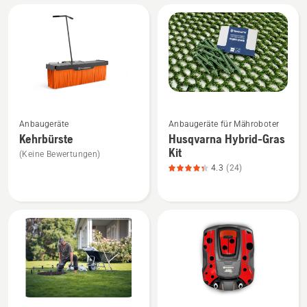
Alle
Produkte
Mehr
Mehr
Anbaugeräte
Anbaugeräte für Mähroboter
Details
Details
Kehrbürste
Husqvarna Hybrid-Gras
zu
zu
Kit
(Keine Bewertungen)
Kehrbürste
Husqvarna
4.3
(24)
anzeigen
Hybrid-
Gras
Kit
anzeigen,
Produktbewertung
4.3
von
5