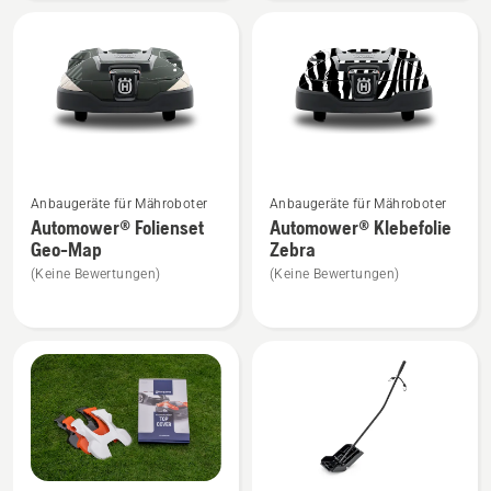
anzeigen
anzeigen
Mehr
Mehr
Anbaugeräte für Mähroboter
Anbaugeräte für Mähroboter
Details
Details
Automower® Folienset
Automower® Klebefolie
zu
zu
Geo-Map
Zebra
Automower®
Automower®
(Keine Bewertungen)
(Keine Bewertungen)
Folienset
Klebefolie
Geo-
Zebra
Map
anzeigen
anzeigen