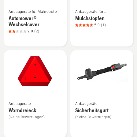
Mehr
Mehr
Anbaugeräte für Mähroboter
Anbaugeräte für
Details
Details
Gartentraktoren
Automower®
Mulchstopfen
zu
zu
Wechselcover
5.0
(1)
Automower®
Mulchstopfen
2.0
(2)
Wechselcover
anzeigen,
anzeigen,
Produktbewertung
Produktbewertung
5
2
von
von
5
5
Mehr
Mehr
Anbaugeräte
Anbaugeräte
Details
Details
Warndreieck
Sicherheitsgurt
zu
zu
(Keine Bewertungen)
(Keine Bewertungen)
Warndreieck
Sicherheitsgurt
anzeigen
anzeigen