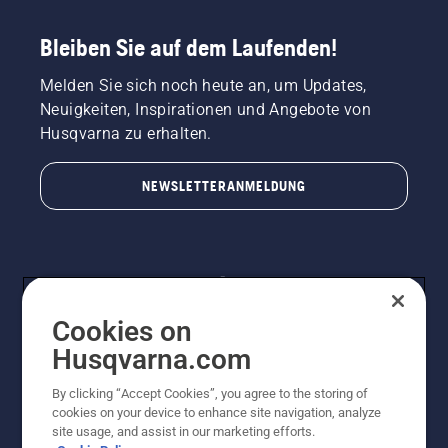
Bleiben Sie auf dem Laufenden!
Melden Sie sich noch heute an, um Updates,
Neuigkeiten, Inspirationen und Angebote von
Husqvarna zu erhalten.
NEWSLETTERANMELDUNG
Cookies on
Husqvarna.com
By clicking “Accept Cookies”, you agree to the storing of
© Husqvarna AB (publ). Alle Rechte vorbehalten.
cookies on your device to enhance site navigation, analyze
Preisänderungen, Irrtümer, Text- und Satzfehler sind
site usage, and assist in our marketing efforts.
vorbehalten. Bei den Preisangaben handelt es sich um