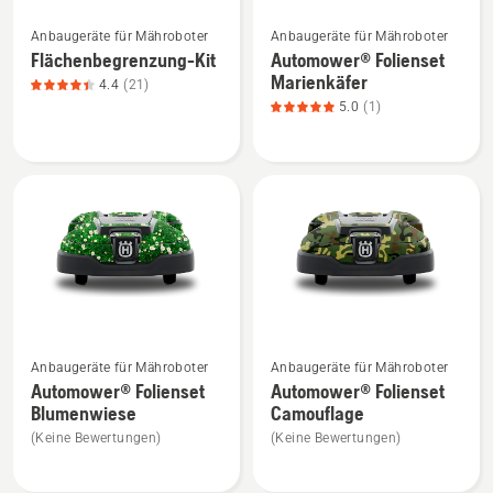
Mehr
Mehr
Anbaugeräte für Mähroboter
Anbaugeräte für Mähroboter
Details
Details
Flächenbegrenzung-Kit
Automower® Folienset
zu
zu
Marienkäfer
4.4
(21)
Flächenbegrenzung-
Automower®
5.0
(1)
Kit
Folienset
anzeigen,
Marienkäfer
Produktbewertung
anzeigen,
4.4
Produktbewertung
von
5
5
von
5
Mehr
Mehr
Anbaugeräte für Mähroboter
Anbaugeräte für Mähroboter
Details
Details
Automower® Folienset
Automower® Folienset
zu
zu
Blumenwiese
Camouflage
Automower®
Automower®
(Keine Bewertungen)
(Keine Bewertungen)
Folienset
Folienset
Blumenwiese
Camouflage