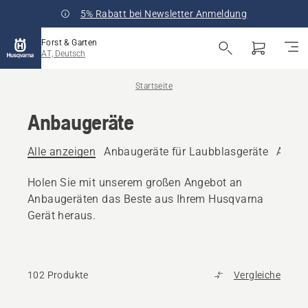
5% Rabatt bei Newsletter Anmeldung
Forst & Garten
AT, Deutsch
Startseite
Anbaugeräte
Alle anzeigen
Anbaugeräte für Laubblasgeräte
Anbau
Holen Sie mit unserem großen Angebot an
Anbaugeräten das Beste aus Ihrem Husqvarna
Gerät heraus.
102 Produkte
Vergleiche