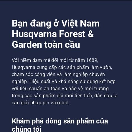
tay. Ấn
Experts,
pháp là
nắp và
đã quyết
giúp bảo
dùng tay
định đầu
vệ và cải
Bạn đang ở Việt Nam
hoặc sử
tư vào
thiện
dụng
cưa xích
tăng
Husqvarna Forest &
tua-vít
Husqvarna
trưởng
nếu cần.
với
cũng
Garden toàn cầu
phanh
như duy
xích
trì không
TrioBrake
gian
Với niềm đam mê đổi mới từ năm 1689,
độc đáo.
xanh ở
Husqvarna cung cấp các sản phẩm làm vườn,
Khoản
các khu
chăm sóc công viên và lâm nghiệp chuyên
đầu tư
vực đô
nghiệp. Hiệu suất và khả năng sử dụng kết hợp
cuối
thị.
với tiêu chuẩn an toàn và bảo vệ môi trường
cùng đã
chứng
trong các sản phẩm đổi mới tiên tiến, dẫn đầu là
minh là
các giải pháp pin và robot.
mang lại
lợi
nhuận.
Khám phá dòng sản phẩm của
Người
chúng tôi
dùng