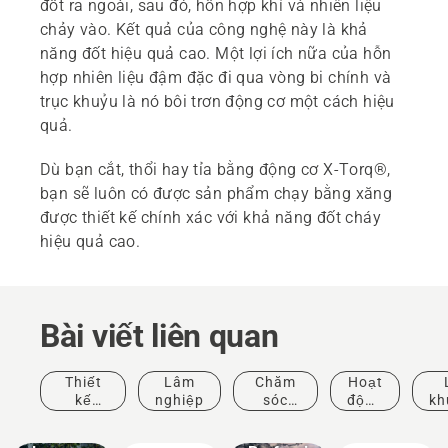
đốt ra ngoài, sau đó, hỗn hợp khí và nhiên liệu
chảy vào. Kết quả của công nghệ này là khả
năng đốt hiệu quả cao. Một lợi ích nữa của hỗn
hợp nhiên liệu đậm đặc đi qua vòng bi chính và
trục khuỷu là nó bôi trơn động cơ một cách hiệu
quả.
Dù bạn cắt, thổi hay tỉa bằng động cơ X-Torq®,
bạn sẽ luôn có được sản phẩm chạy bằng xăng
được thiết kế chính xác với khả năng đốt cháy
hiệu quả cao.
Bài viết liên quan
Thiết
Lâm
Chăm
Hoạt
Municipalities
kế
nghiệp
sóc
động
kh
Landscaping
cảnh
cây
& Sự
and
Sản phẩm
Giải pháp
quan
chuyên
kiện
h