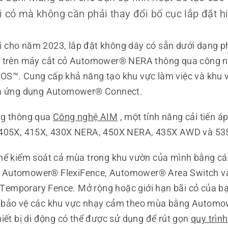
i cỏ mà không cần phải thay đổi bố cục lắp đặt hi
cho năm 2023, lắp đặt không dây có sẵn dưới dạng ph
n trên máy cắt cỏ Automower® NERA thông qua công ng
OS™. Cung cấp khả năng tạo khu vực làm việc và khu
ua ứng dụng Automower® Connect.
ng thông qua
Công nghệ AIM
, một tính năng cải tiến á
 405X, 415X, 430X NERA, 450X NERA, 435X AWD và 5
hể kiểm soát cả mùa trong khu vườn của mình bằng cá
Automower® FlexiFence, Automower® Area Switch v
mporary Fence. Mở rộng hoặc giới hạn bãi cỏ của bạ
 bảo vệ các khu vực nhạy cảm theo mùa bằng Automo
hiết bị di động có thể được sử dụng để rút gọn
quy trình