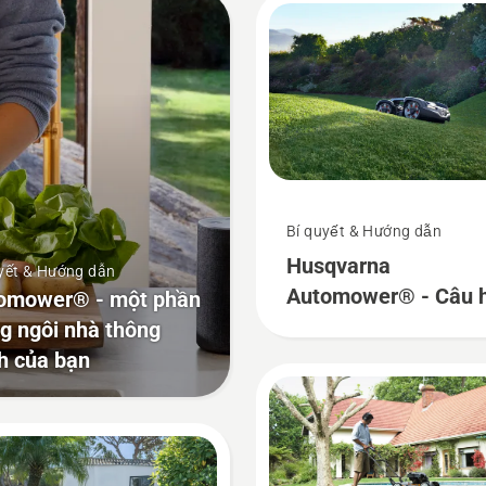
Bí quyết & Hướng dẫn
Husqvarna
yết & Hướng dẫn
Automower® - Câu h
omower® - một phần
thường gặp
ng ngôi nhà thông
h của bạn