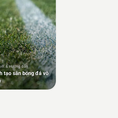
yết & Hướng dẫn
h tạo sân bóng đá vô
h