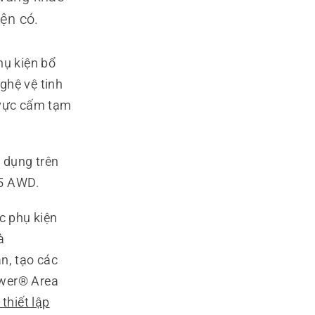
ện có.
ụ kiện bổ
hệ vệ tinh
 vực cấm tạm
p dụng trên
35 AWD.
c phụ kiện
à
n, tạo các
wer® Area
 thiết lập