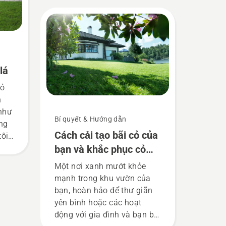
hảo.
lá
cỏ
n
 như
Bí quyết & Hướng dẫn
ững
Cách cải tạo bãi cỏ của
tôi
ới
bạn và khắc phục cỏ
mọc không đều
Một nơi xanh mướt khỏe
mạnh trong khu vườn của
bạn, hoàn hảo để thư giãn
yên bình hoặc các hoạt
động với gia đình và bạn bè