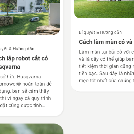
Bí quyết & Hướng dẫn
Cách làm mùn cỏ và 
quyết & Hướng dẫn
Làm mùn tại bãi cỏ với 
h lắp robot cắt cỏ
và lá cây có thể giúp bạ
sqvarna
tiết kiệm thời gian cũng
tiền bạc. Sau đây là nh
 sở hữu Husqvarna
mẹo tốt nhất của chúng 
omower® hoàn toàn dễ
khi làm mùn tại bãi cỏ v
dụng, bạn sẽ cảm thấy
cỏ và lá cây.
 thì vì ngay cả quy trình
 đặt cũng được tinh
nh. Đây là hướng dẫn lắp
 robot cắt cỏ Husqvarna
dàng.