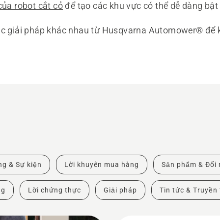
của robot cắt cỏ
để tạo các khu vực có thể dễ dàng bật 
ác giải pháp khác nhau từ Husqvarna Automower® để 
.
ng & Sự kiện
Lời khuyên mua hàng
Sản phẩm & Đổi 
ng
Lời chứng thực
Giải pháp
Tin tức & Truyền