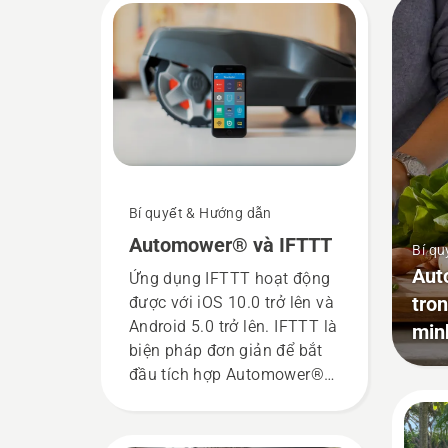
Bí quyết & Hướng dẫn
Automower® và IFTTT
Bí qu
Aut
Ứng dụng IFTTT hoạt động
tro
được với iOS 10.0 trở lên và
Android 5.0 trở lên. IFTTT là
min
biện pháp đơn giản để bắt
đầu tích hợp Automower®
nhiều hơn nữa vào ngôi nhà
thông minh của bạn. Với
IFTTT, bạn có thể điều