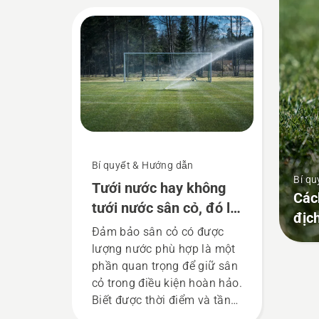
chính hãng và luôn thay thế
vít cùng lúc với lưỡi khi tiến
hành bảo trì, nếu không vít
có thể bị mòn và làm cho
lưỡi cắt rời ra khi vận hành.
Bí quyết & Hướng dẫn
Bí qu
Tưới nước hay không
Các
tưới nước sân cỏ, đó là
địc
câu hỏi hóc búa
Đảm bảo sân cỏ có được
lượng nước phù hợp là một
phần quan trọng để giữ sân
cỏ trong điều kiện hoàn hảo.
Biết được thời điểm và tần
suất sân cỏ cần nước có thể