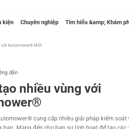
 kiện
Chuyên nghiệp
Tìm hiểu &amp; Khám ph
g với Automower® MỚI
ớng dẫn
tạo nhiều vùng với
mower®
utomower® cung cấp nhiều giải pháp kiểm soát
 bạn. Mang đến cho bạn sự linh hoạt để tạo các