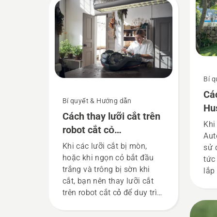
chỉnh theo mong muốn với
mức độ linh hoạt cao hơn.
Bạn quyết định cách tương
tác với Automower® của
Husqvarna.
Bí 
Các
Bí quyết & Hướng dẫn
Hu
Cách thay lưỡi cắt trên
Khi
robot cắt cỏ
Aut
Automower®
Khi các lưỡi cắt bị mòn,
sử 
hoặc khi ngọn cỏ bắt đầu
tức
trắng và trông bị sờn khi
lắp
cắt, bạn nên thay lưỡi cắt
chỉ
trên robot cắt cỏ để duy trì
đặt
hiệu suất. Đảm bảo bạn
dễ 
luôn sử dụng các lưỡi và vít