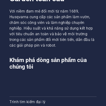
thi
nghiệm?
kiểm tra
không?
Đừng lo
mức dầu
Chúng
lắng.
của bạn.
Với niềm đam mê đổi mới từ năm 1689,
tôi đã
Sau đây
Khởi
Husqvarna cung cấp các sản phẩm làm vườn,
tham
là hướng
động
chăm sóc công viên và lâm nghiệp chuyên
vấn một
dẫn từng
cưa xích
nghiệp. Hiệu suất và khả năng sử dụng kết hợp
số
bước về
và đảm
với tiêu chuẩn an toàn và bảo vệ môi trường
chuyên
cách sửa
bảo
gia có
chữa
phanh
trong các sản phẩm đổi mới tiên tiến, dẫn đầu là
kinh
một bãi
xích
các giải pháp pin và robot.
nghiệm
cỏ lốm
được tắt.
nhất để
đốm.
Tăng tốc
có câu
động cơ
Khám phá dòng sản phẩm của
trả lời.
của cưa
chúng tôi
xích vài
cm từ
thân
cây. Dầu
trên
thân cây
cho biết
hệ thống
Trình tìm kiếm đại lý
bôi trơn