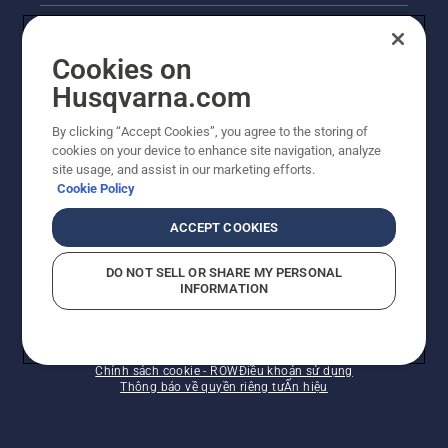
hoạt
Liên hệ
động.
Cookies on
Phòng họp báo
Husqvarna.com
Trang web Husqvarna khác
By clicking “Accept Cookies”, you agree to the storing of
cookies on your device to enhance site navigation, analyze
site usage, and assist in our marketing efforts.
Cookie Policy
ACCEPT COOKIES
DO NOT SELL OR SHARE MY PERSONAL
INFORMATION
© Husqvarna AB (publ). Bảo lưu mọi quyền. Giá được
trình bày là Giá bản lẻ đề nghị.
Chính sách cookie - ROW
Điều khoản sử dụng
Thông báo về quyền riêng tư
Ấn hiệu