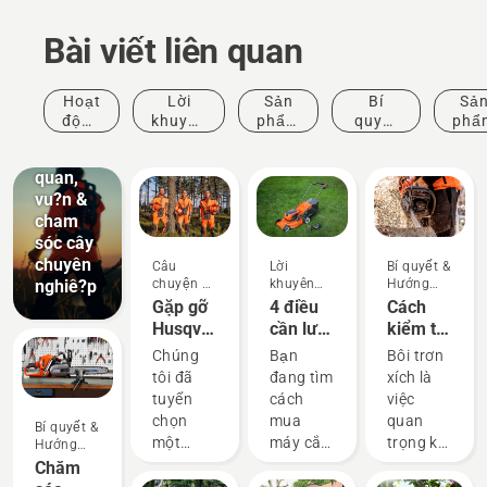
Bài viết liên quan
Giải pháp
Hoạt
Lời
Sản
Bí
Sả
Thiê´t
động
khuyên
phẩm
quyết
phẩ
kê´ c?
& Sự
mua
& Đổi
&
nh
kiện
hàng
mới
Hướng
quan,
dẫn
vu?n &
cham
sóc cây
chuyên
Câu
Lời
Bí quyết &
nghiê?p
chuyện &
khuyên
Hướng
Nguồn
mua hàng
dẫn
Gặp gỡ
4 điều
Cách
cảm hứng
Husqvarna
cần lưu
kiểm tra
H-Team
ý khi
khả
Chúng
Bạn
Bôi trơn
- người
mua
năng
tôi đã
đang tìm
xích là
dùng có
máy cắt
bôi trơn
tuyển
cách
việc
yêu cầu
cỏ trong
xích có
chọn
mua
quan
Bí quyết &
cao
năm
hoạt
một
máy cắt
trọng khi
Hướng
nhất
2023
động
dẫn
nhóm
cỏ? Sau
sử dụng
Chăm
của
trên cưa
các đại
đây là
cưa xích