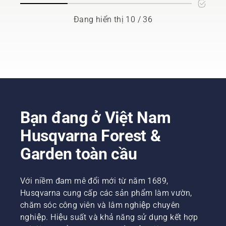
nhiên
được
có câu
vọng
liệu vào
robot
trả lời.
của giải
Đang hiển thị 10 / 36
cưa xích
cắt cỏ
pháp là
khi bạn
Automower®
giúp bảo
vào rừng
chăm
vệ và cải
– ngay
sóc có
thiện
cả khi
cung
tăng
bạn đeo
cấp mặt
trưởng
găng
cỏ tốt
cũng
tay. Ấn
hơn máy
như duy
nắp và
cắt cỏ
trì không
dùng tay
xoay
Bạn đang ở Việt Nam
gian
hoặc sử
thông
xanh ở
Husqvarna Forest &
dụng
thường
các khu
tua-vít
không?
vực đô
Garden toàn cầu
nếu cần.
Thẩm
thị.
phán và
bồi thẩm
Với niềm đam mê đổi mới từ năm 1689,
đoàn
Husqvarna cung cấp các sản phẩm làm vườn,
của
chúng
chăm sóc công viên và lâm nghiệp chuyên
tôi, ở lại
nghiệp. Hiệu suất và khả năng sử dụng kết hợp
hiện