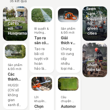
36 kết quả
and
lawn
care
Sản phẩm
equipment
& Đổi mới
Cắt cỏ
for
với
green
Bí quyết &
Sản phẩm
Husqvarna
cities
Hướng
& Đổi mới
dẫn
Tạo ra
Giải
sân cỏ
thích về
hoàn
động cơ
Tạo ra
Chúng
hảo
Husqvarna
bãi cỏ
tôi cung
Sản phẩm
X-
tuyệt vời
cấp
Sản
Torq®
hoàn
nhiều
phẩm
Sản phẩm
hảo là
loại máy
hiện tại
& Đổi mới
một
chạy pin
Các
chuyện.
mạnh
thành
Nhưng
mẽ. Dù
phố trên
HUGSI
làm thế
vậy, đối
thế giới
(Chỉ số
nào bạn
với một
xanh
không
Lời
Câu
có thể
số nhiệm
như thế
gian
khuyên
chuyện &
giúp cỏ
vụ, đôi
nào?
xanh đô
mua hàng
Nguồn
Chọn
Automower®
tồn tại
khi bạn
cảm hứng
thị của