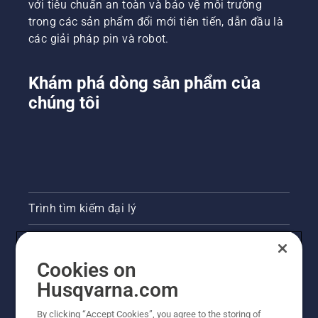
với tiêu chuẩn an toàn và bảo vệ môi trường
trường
trong các sản phẩm đổi mới tiên tiến, dẫn đầu là
vụ án, là
các giải pháp pin và robot.
Simeon
Liljenberg,
Trưởng
Khám phá dòng sản phẩm của
nhóm
trông
chúng tôi
nom sân
cỏ tại
sân vận
động
bóng đá
quốc gia
Thụy
Trình tìm kiếm đại lý
Điển,
Friends
Arena.
Liên hệ
Sẵn
Cookies on
sàng?
Phòng họp báo
Bắt đầu.
Husqvarna.com
Trang web Husqvarna khác
By clicking “Accept Cookies”, you agree to the storing of