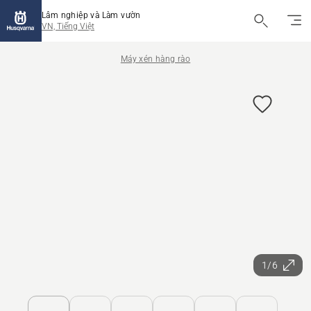
Lâm nghiệp và Làm vườn
VN, Tiếng Việt
Máy xén hàng rào
1/6