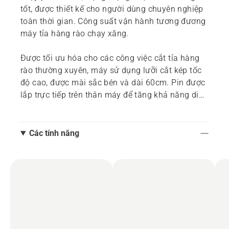
tốt, được thiết kế cho người dùng chuyên nghiệp
toàn thời gian. Công suất vận hành tương đương
máy tỉa hàng rào chạy xăng.
Được tối ưu hóa cho các công việc cắt tỉa hàng
rào thường xuyên, máy sử dụng lưỡi cắt kép tốc
độ cao, được mài sắc bén và dài 60cm. Pin được
lắp trực tiếp trên thân máy để tăng khả năng di
chuyển linh hoạt, hoặc có thể được kết nối với pin
ba lô để gia tăng thời gian vận hành. (Máy chưa
bao gồm pin và bộ sạc.)
Các tính năng