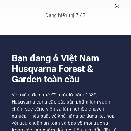
bền
có phải
dùng
vững?
là mục
máy
Với giải
đích
Đang hiển thị 7 / 7
chạy
pháp pin
chính
xăng.
đeo vai
không?
Công
bạn
Đọc
nghệ X-
không
thêm
Torq®
còn phải
dưới đây
của
lựa chọn
về điều
chúng
nữa.
cần cân
Bạn đang ở Việt Nam
tôi cho
Johan
nhắc khi
bạn sức
Husqvarna Forest &
Svennung,
mua
mạnh và
Giám
máy xén
mômen
Garden toàn cầu
đốc Sản
hàng
xoắn
phẩm,
rào.
bạn cần
Dụng cụ
nhờ vào
Với niềm đam mê đổi mới từ năm 1689,
cầm tay
khả
Husqvarna cung cấp các sản phẩm làm vườn,
chạy
năng đốt
điện và
chăm sóc công viên và lâm nghiệp chuyên
hiệu quả
pin của
nghiệp. Hiệu suất và khả năng sử dụng kết hợp
cao.
Husqvarna
với tiêu chuẩn an toàn và bảo vệ môi trường
cho biết
trong các sản phẩm đổi mới tiên tiến, dẫn đầu là
“Việc