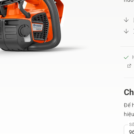
Ch
Để h
hiệ
Số