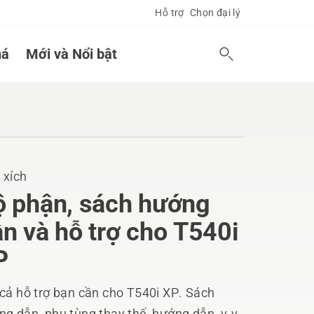
Hỗ trợ
Chọn đại lý
á
Mới và Nổi bật
 xích
ộ phận, sách hướng
n và hỗ trợ cho T540i
P
 cả hỗ trợ bạn cần cho T540i XP. Sách
g dẫn, phụ tùng thay thế, hướng dẫn, v.v.