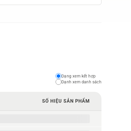
Dạng xem kết hợp
Choose
Dạnh xem danh sách
your
preferred
SỐ HIỆU SẢN PHẨM
view
type
for
the