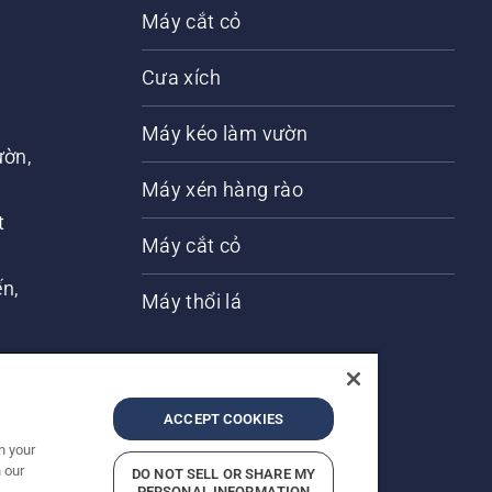
Máy cắt cỏ
Cưa xích
Máy kéo làm vườn
ờn,
n
Máy xén hàng rào
t
Máy cắt cỏ
́n,
Máy thổi lá
ACCEPT COOKIES
n your
 our
DO NOT SELL OR SHARE MY
PERSONAL INFORMATION