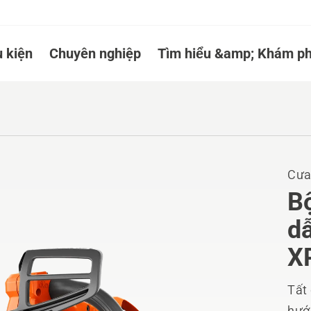
 kiện
Chuyên nghiệp
Tìm hiểu &amp; Khám ph
Cưa
B
dẫ
X
Tất
hướn