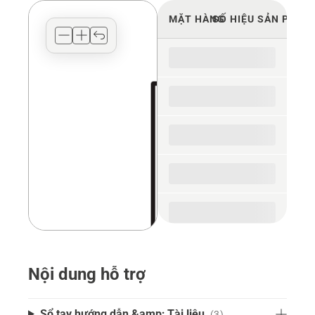
view
MẶT HÀNG
SỐ HIỆU SẢN PHẨM
type
for
the
spare
parts
Nội dung hỗ trợ
Sổ tay hướng dẫn &amp; Tài liệu
(3)