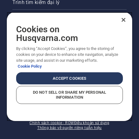
Trình tìm kiếm đại lý
Liên hệ
Cookies on
Phòng họp báo
Husqvarna.com
Trang web Husqvarna khác
By clicking “Accept Cookies”, you agree to the storing of
cookies on your device to enhance site navigation, analyze
site usage, and assist in our marketing efforts.
Cookie Policy
ACCEPT COOKIES
DO NOT SELL OR SHARE MY PERSONAL
INFORMATION
© Husqvarna AB (publ). Bảo lưu mọi quyền. Giá được
trình bày là Giá bản lẻ đề nghị.
Chính sách cookie - ROW
Điều khoản sử dụng
Thông báo về quyền riêng tư
Ấn hiệu