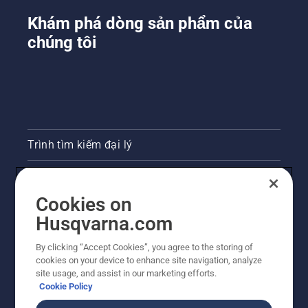
Khám phá dòng sản phẩm của
chúng tôi
Trình tìm kiếm đại lý
Liên hệ
Cookies on
Phòng họp báo
Husqvarna.com
Trang web Husqvarna khác
By clicking “Accept Cookies”, you agree to the storing of
cookies on your device to enhance site navigation, analyze
site usage, and assist in our marketing efforts.
Cookie Policy