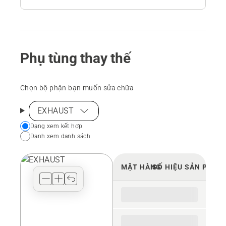
Phụ tùng thay thế
Chọn bộ phận bạn muốn sửa chữa
EXHAUST
Choose
Dạng xem kết hợp
Dạnh xem danh sách
your
preferred
view
MẶT HÀNG
SỐ HIỆU SẢN PHẨM
type
for
the
spare
parts