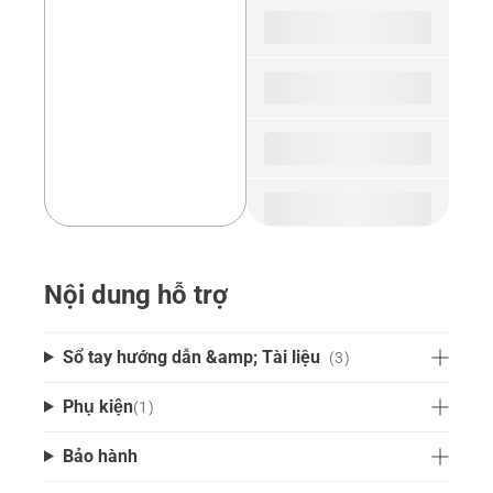
spare
parts
Nội dung hỗ trợ
Sổ tay hướng dẫn &amp; Tài liệu
(3)
Phụ kiện
(
1
)
Bảo hành