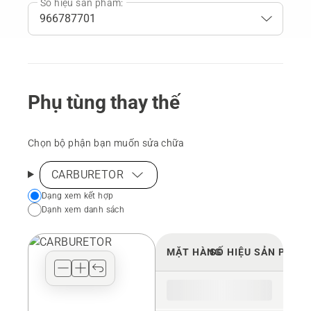
Số hiệu sản phẩm:
Phụ tùng thay thế
Chọn bộ phận bạn muốn sửa chữa
CARBURETOR
Choose
Dạng xem kết hợp
Dạnh xem danh sách
your
preferred
view
MẶT HÀNG
SỐ HIỆU SẢN PHẨM
type
for
the