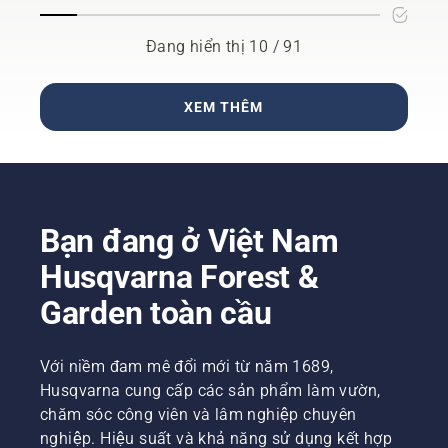
giũa
số điều
thành
cưa xích
cần ghi
phố trên
khi bạn
Đang hiển thị 10 / 91
nhớ.
toàn thế
vào rừng
giới
– ngay
bằng
cả khi
cách
XEM THÊM
bạn đeo
xem
găng
không
tay. Ấn
gian
nắp và
xanh từ
dùng tay
bên trên.
hoặc sử
Tham
Bạn đang ở Việt Nam
dụng
vọng
tua-vít
của giải
Husqvarna Forest &
nếu cần.
pháp là
Garden toàn cầu
giúp bảo
vệ và cải
thiện
Với niềm đam mê đổi mới từ năm 1689,
tăng
trưởng
Husqvarna cung cấp các sản phẩm làm vườn,
cũng
chăm sóc công viên và lâm nghiệp chuyên
như duy
nghiệp. Hiệu suất và khả năng sử dụng kết hợp
trì không