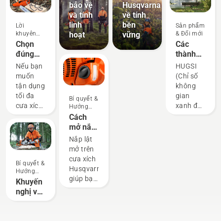
bảo vệ
Husqvarna
và tính
về tính
linh
bền
Lời
Sản phẩm
hoạt
vững
khuyên
& Đổi mới
mua hàng
Chọn
Các
đúng
thành
xích cho
phố trên
Nếu bạn
HUGSI
cưa
thế giới
muốn
(Chỉ số
xích:
xanh
tận dụng
không
Một vài
như thế
tối đa
gian
Bí quyết &
mẹo
nào?
cưa xích,
xanh đô
Hướng
dẫn
điều
thị của
Cách
quan
Husqvarna)
mở nắp
trọng là
là giải
bình
Nắp lật
phải
pháp vệ
của cưa
mở trên
chọn
tinh sử
xích
cưa xích
Bí quyết &
xích cưa
dụng Trí
Husqvarna
Hướng
hoàn
tuệ nhân
giúp bạn
dẫn
Khuyến
toàn phù
tạo định
dễ dàng
nghị về
hợp.
lượng độ
thêm
giũa và
Dưới đây
xanh
nhiên
thiết bị
là một
của các
liệu vào