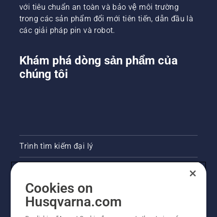
với tiêu chuẩn an toàn và bảo vệ môi trường
gian
trong các sản phẩm đổi mới tiên tiến, dẫn đầu là
xanh ở
các khu
các giải pháp pin và robot.
vực đô
thị.
Khám phá dòng sản phẩm của
chúng tôi
Trình tìm kiếm đại lý
Liên hệ
Cookies on
Phòng họp báo
Husqvarna.com
Trang web Husqvarna khác