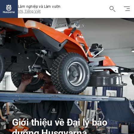
Lâm nghiệp và Làm vườn
VN, Tiếng Việt
Trình tìm kiếm đại lý
Giới thiệu về Đại lý bảo
dưỡng Husqvarna