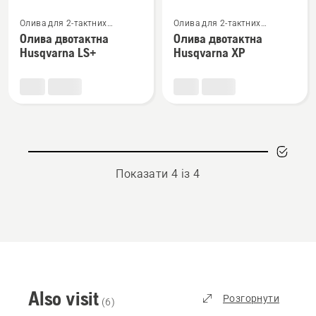
Переглянути
Переглянути
Олива для 2-тактних
Олива для 2-тактних
більше
більше
двигунів
двигунів
Олива двотактна
Олива двотактна
деталей
деталей
Husqvarna LS+
Husqvarna XP
про
про
Олива
Олива
двотактна
двотактна
Husqvarna
Husqvarna
LS+
XP
Показати 4 із 4
Also visit
Розгорнути
(
6
)