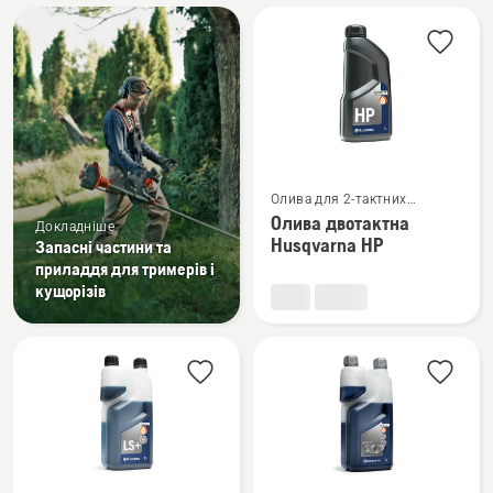
Всі
вироби
Переглянути
Олива для 2-тактних
більше
двигунів
Олива двотактна
Докладніше
деталей
Husqvarna HP
Запасні частини та
про
приладдя для тримерів і
Олива
кущорізів
двотактна
Husqvarna
HP