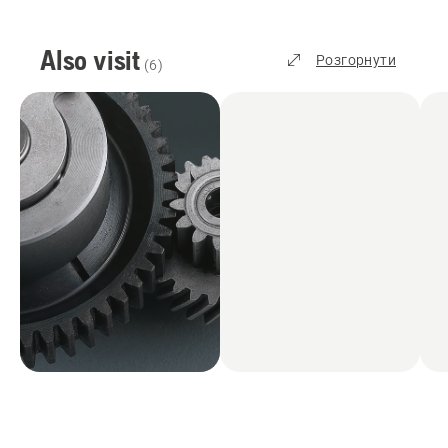
Also visit
Розгорнути
(
6
)