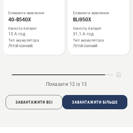
Переглянути
Переглянути
Елементи живлення
Елементи живлення
більше
більше
40-B540X
BLi950X
деталей
деталей
Ємність батареї
Ємність батареї
про
про
15 А·год
31,1 А·год
40-
BLi950X
Тип акумулятора
Тип акумулятора
Літій-іонний
Літій-іонний
B540X
Показати 12 із 13
ЗАВАНТАЖИТИ ВСІ
ЗАВАНТАЖИТИ БІЛЬШЕ