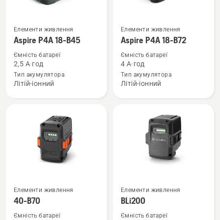
Переглянути
Переглянути
Елементи живлення
Елементи живлення
більше
більше
Aspire P4A 18-B45
Aspire P4A 18-B72
деталей
деталей
Ємність батареї
Ємність батареї
про
про
2,5 А·год
4 А·год
Aspire
Aspire
Тип акумулятора
Тип акумулятора
Літій-іонний
Літій-іонний
P4A
P4A
18-
18-
B45
B72
Переглянути
Переглянути
Елементи живлення
Елементи живлення
більше
більше
40-B70
BLi200
деталей
деталей
Ємність батареї
Ємність батареї