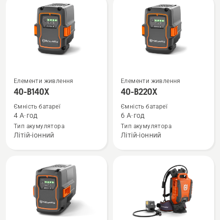
Power
Plus
Переглянути
Переглянути
Елементи живлення
Елементи живлення
більше
більше
40-B140X
40-B220X
деталей
деталей
Ємність батареї
Ємність батареї
про
про
4 А·год
6 А·год
40-
40-
Тип акумулятора
Тип акумулятора
Літій-іонний
Літій-іонний
B140X
B220X