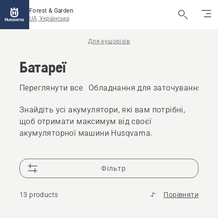
Forest & Garden
UA, Українська
Для кущорізів
Батареї
Переглянути все
Обладнання для заточування
Па
Знайдіть усі акумулятори, які вам потрібні,
щоб отримати максимум від своєї
акумуляторної машини Husqvarna.
Фільтр
13 products
Порівняти