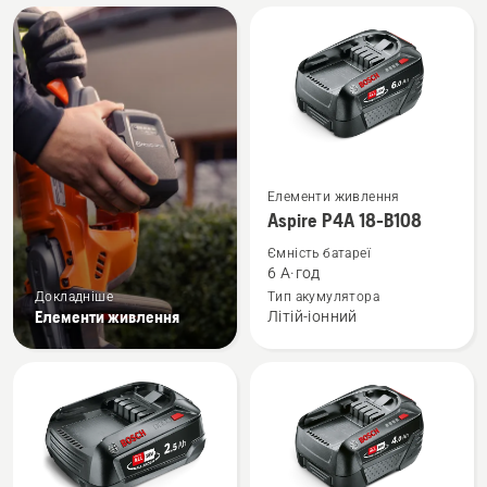
Всі
вироби
Переглянути
Елементи живлення
більше
Aspire P4A 18-B108
деталей
Ємність батареї
про
6 А·год
Aspire
Докладніше
Тип акумулятора
Елементи живлення
Літій-іонний
P4A
18-
B108