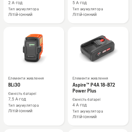
про
про
2 А·год
5 А·год
40-
BLi200
Тип акумулятора
Тип акумулятора
Літій-іонний
Літій-іонний
B70
Елементи живлення
Елементи живлення
Переглянути
Переглянути
BLi30
Aspire™ P4A 18-B72
більше
більше
Power Plus
деталей
деталей
Ємність батареї
7,5 А·год
Ємність батареї
про
про
4 А·год
Тип акумулятора
BLi30
Aspire™
Літій-іонний
Тип акумулятора
P4A
Літій-іонний
18-
B72