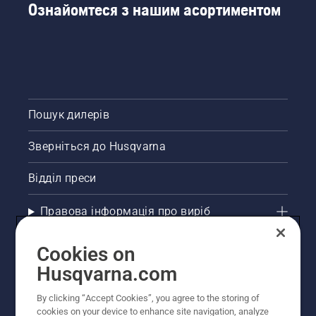
Ознайомтеся з нашим асортиментом
Пошук дилерів
Зверніться до Husqvarna
Відділ преси
Правова інформація про виріб
Інші сайти Husqvarna
Cookies on
Husqvarna.com
Рекомендовані інтернет-магазини
By clicking “Accept Cookies”, you agree to the storing of
cookies on your device to enhance site navigation, analyze