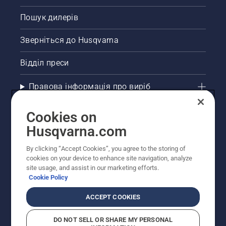
Пошук дилерів
Зверніться до Husqvarna
Відділ преси
Правова інформація про виріб
Інші сайти Husqvarna
Cookies on
Husqvarna.com
Рекомендовані інтернет-магазини
By clicking “Accept Cookies”, you agree to the storing of
cookies on your device to enhance site navigation, analyze
site usage, and assist in our marketing efforts.
Cookie Policy
ACCEPT COOKIES
DO NOT SELL OR SHARE MY PERSONAL