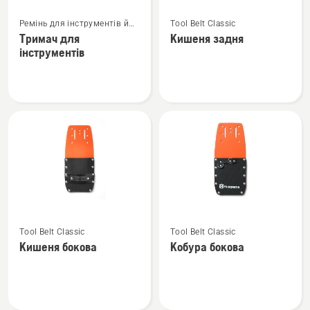
Переглянути
Переглянути
Ремінь для інструментів й
Tool Belt Classic
більше
більше
аксесуари
Тримач для
Кишеня задня
деталей
деталей
інструментів
про
про
Тримач
Кишеня
для
задня
інструментів
Переглянути
Переглянути
Tool Belt Classic
Tool Belt Classic
більше
більше
Кишеня бокова
Кобура бокова
деталей
деталей
про
про
Кишеня
Кобура
бокова
бокова