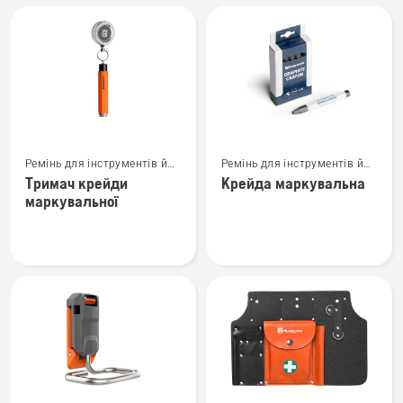
Flexi
клинів
Переглянути
Переглянути
Ремінь для інструментів й
Ремінь для інструментів й
більше
більше
аксесуари
аксесуари
Тримач крейди
Крейда маркувальна
деталей
деталей
маркувальної
про
про
Тримач
Крейда
крейди
маркувальна
маркувальної