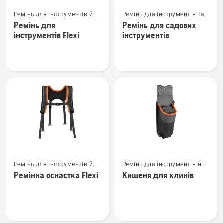
Переглянути
Переглянути
Ремінь для інструментів й
Ремінь для інструментів та
більше
більше
аксесуари
аксесуари
Ремінь для
Ремінь для садових
деталей
деталей
інструментів Flexi
інструментів
про
про
Ремінь
Ремінь
для
для
інструментів
садових
Flexi
інструментів
Переглянути
Переглянути
Ремінь для інструментів й
Ремінь для інструментів й
більше
більше
аксесуари
аксесуари
Ремінна оснастка Flexi
Кишеня для клинів
деталей
деталей
про
про
Ремінна
Кишеня
оснастка
для