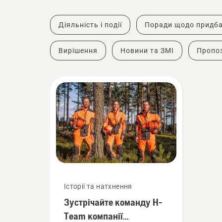
Діяльність і події
Поради щодо придб
Вирішення
Новини та ЗМІ
Пропоз
Історії та натхнення
Зустрічайте команду H-
Team компанії