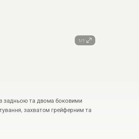
1/1
 із задньою та двома боковими
нтування, захватом грейферним та