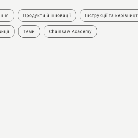
ання
Продукти й інновації
Інструкції та керівниц
иції
Теми
Chainsaw Academy