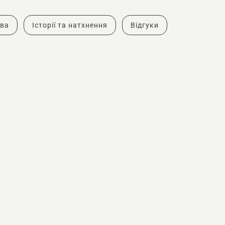
тва
Історії та натхнення
Відгуки