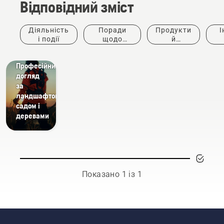
Відповідний зміст
Діяльність
Поради
Продукти
І
і події
щодо
й
придбання
інновації
ке
Вирішення
Професійний
догляд
за
ландшафтом,
садом і
деревами
Показано 1 із 1