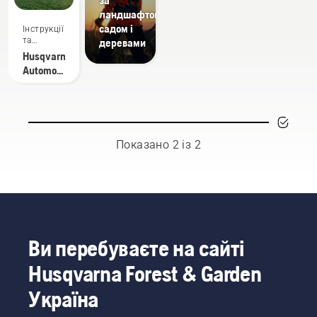
за
ландшафтом,
садом і
Інструкції
та
деревами
керівництва
Husqvarna
Automower® –
Поширені
запитання
Показано 2 із 2
Ви перебуваєте на сайті
Husqvarna Forest & Garden
Україна