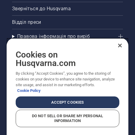
Зверніться до Husqvarna
Відділ преси
Правова інформація про виріб
Інші сайти Husqvarna
Cookies on
Husqvarna.com
Рекомендовані інтернет-магазини
By clicking “Accept Cookies”, you agree to the storing of
cookies on your device to enhance site navigation, analyze
site usage, and assist in our marketing efforts.
Cookie Policy
ACCEPT COOKIES
DO NOT SELL OR SHARE MY PERSONAL
INFORMATION
© Husqvarna AB (publ). Усі права захищено.