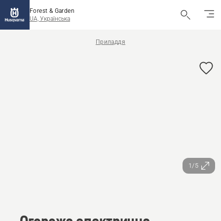
Forest & Garden
UA, Українська
Приладдя
1/5
Огорожа електрична