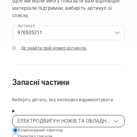
Щоб ми мали змогу показати вам відповідні
матеріали підтримки, виберіть артикул зі
списку.
Артикул:
Де знайти свій номер артикула
Запасні частини
Виберіть деталь, яку необхідно відремонтувати
ЕЛЕКТРОДВИГУН НОЖІВ ТА ОБЛАДНАННЯ ДЛЯ СКОШУВАННЯ
Choose
Комбінований перегляд
Перегляд списком