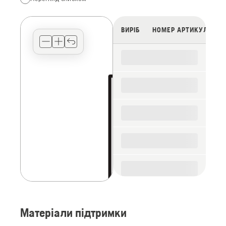
your
preferred
view
ВИРІБ
НОМЕР АРТИКУЛУ
type
for
the
spare
parts
Матеріали підтримки