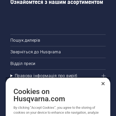
Ознайомтеся з нашим асортиментом
Пошук дилерів
Зверніться до Husqvarna
Відділ преси
Правова інформація про виріб
Інші сайти Husqvarna
Cookies on
Husqvarna.com
Рекомендовані інтернет-магазини
By clicking “Accept Cookies”, you agree to the storing of
cookies on your device to enhance site navigation, analyze