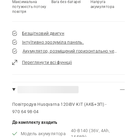
Максимальна
Вага без батареї
Напруга
потужність потоку
акумулятора
повітря
Безщітковий двигун
Інтуїтивно зрозуміла панель.
Акумулятор, розміщений горизонтально через корпус
Переглянути всі функції
Повітродув Husqvarna 120iBV KIT (АКБ+ЗП) -
970 64 98‑04
До комплекту входить
40-B140 (36V, 4Ah,
Модель акумулятора
144Wh)