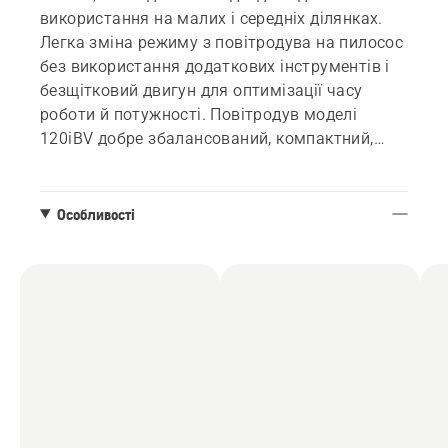
використання на малих і середніх ділянках.
Легка зміна режиму з повітродува на пилосос
без використання додаткових інструментів і
безщітковий двигун для оптимізації часу
роботи й потужності. Повітродув моделі
120iBV добре збалансований, компактний,
легкий у використанні та має м’яку пасову
підвіску для підвищення продуктивності й
зниження втоми. Насолоджуйтесь інтуїтивно
Особливості
зрозумілим і зручним керуванням завдяки
ергономічним ручкам і цифровому
інтерфейсу. Цей повітродув є частиною
гнучкої системи Husqvarna Bli-X із напругою
36 В, що дозволяє використовувати один
акумулятор у кількох інструментах.