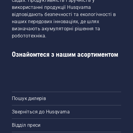
садах. Продуктивність і зручність у
каже
Джоан
використанні продукції Husqvarna
Свеннунг,
відповідають безпечності та екологічності в
менеджер
наших передових інноваціях, де шлях
Husqvarna
визначають акумуляторні рішення та
з
робототехніка.
продукції,
зокрема
з
Ознайомтеся з нашим асортиментом
електричного
й
акумуляторного
ручного
інструменту.
Пошук дилерів
Зверніться до Husqvarna
Відділ преси