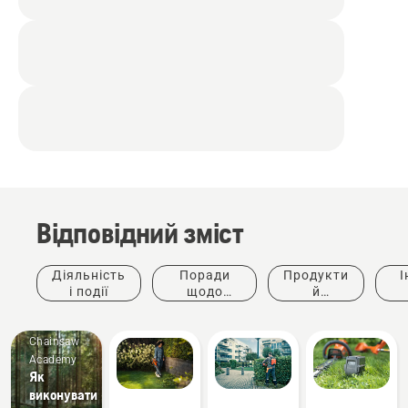
Відповідний зміст
Діяльність
Поради
Продукти
І
і події
щодо
й
придбання
інновації
ке
Chainsaw
Academy
Як
виконувати