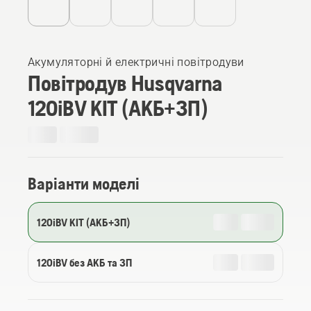
Акумуляторні й електричні повітродуви
Повітродув Husqvarna
120iBV KIT (АКБ+ЗП)
Варіанти моделі
120iBV KIT (АКБ+ЗП)
120iBV без АКБ та ЗП