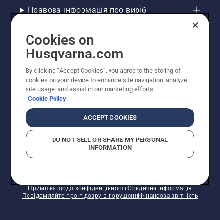
Правова інформація про виріб
Інші сайти Husqvarna
Cookies on
Husqvarna.com
Рекомендовані інтернет-магазини
By clicking “Accept Cookies”, you agree to the storing of
cookies on your device to enhance site navigation, analyze
site usage, and assist in our marketing efforts.
Cookie Policy
ACCEPT COOKIES
DO NOT SELL OR SHARE MY PERSONAL
INFORMATION
© Husqvarna AB (publ). Усі права захищено.
Зазначено рекомендовані роздрібні ціни.
Політика щодо файлів cookie
Умови використання
Примітка щодо конфіденційності
Юридична інформація
Повідомляйте про підозру в порушенні
Фінансова звітність