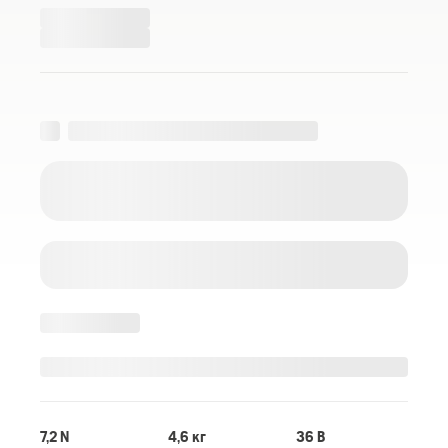
7,2 N
4,6 кг
36 B