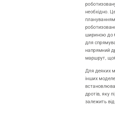
роботизовану
необхідно. Ц
плануванням
роботизовано
шириною до 6
для спрямува
напрямний др
маршрут, щоб
Для деяких м
інших моделе
встановлюват
дротів, яку 
залежить від 