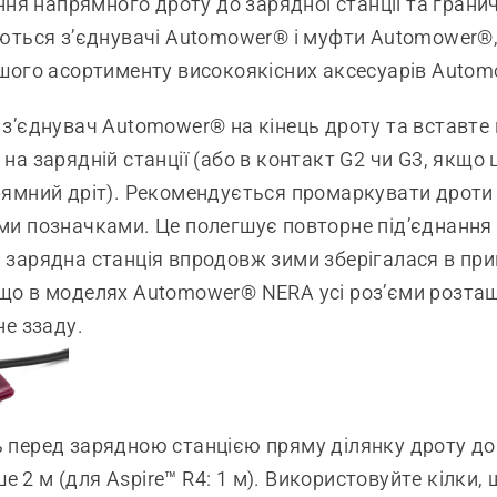
ння напрямного дроту до зарядної станції та грани
ться з’єднувачі Automower® і муфти Automower®, 
шого асортименту високоякісних аксесуарів Autom
 з’єднувач Automower® на кінець дроту та вставте 
 на зарядній станції (або в контакт G2 чи G3, якщо 
рямний дріт). Рекомендується промаркувати дроти
ми позначками. Це полегшує повторне під’єднання 
 зарядна станція впродовж зими зберігалася в при
що в моделях Automower® NERA усі роз’єми розта
не ззаду.
 перед зарядною станцією пряму ділянку дроту 
 2 м (для Aspire™ R4: 1 м). Використовуйте кілки,