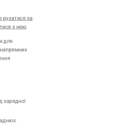
 рухатися за
тися з нею
.
и для
 напрямних
ення
д зарядної
кладнює