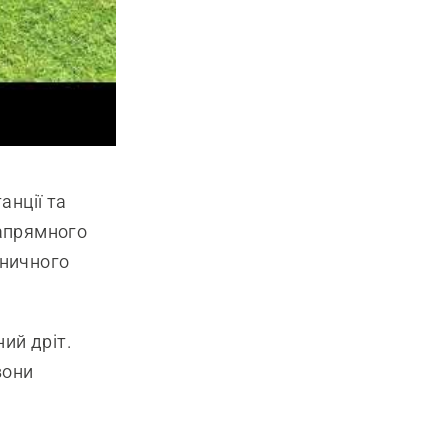
анції та
напрямного
аничного
ий дріт.
вони