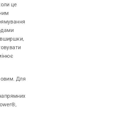
коли це
дним
рямування
ходами
завширшки,
товувати
змінює
ковим. Для
 напрямних
mower®,