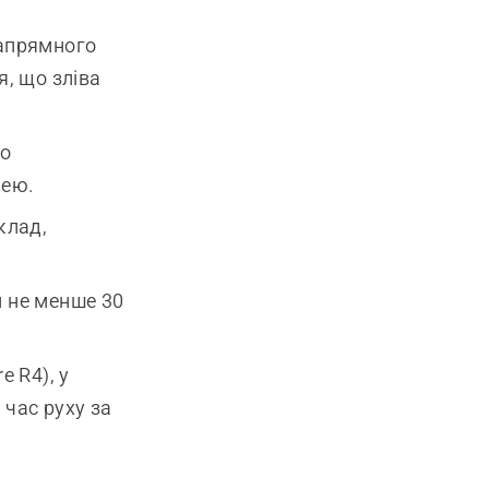
напрямного
я, що зліва
го
лею.
клад,
 не менше 30
e R4), у
час руху за