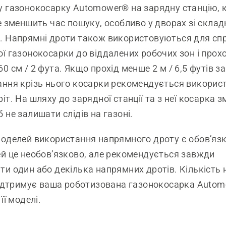
 газонокосарку Automower® на зарядну станцію, 
е зменшить час пошуку, особливо у дворах зі скла
. Напрямні дроти також використовуються для сп
ї газонокосарки до віддалених робочих зон і про
0 см / 2 фута. Якщо прохід менше 2 м / 6,5 футів 
ння крізь нього косарки рекомендується викорис
іт. На шляху до зарядної станції та з неї косарка 
 не залишати слідів на газоні.
оделей використання напрямного дроту є обов’яз
й це необов’язково, але рекомендується завжди
и один або декілька напрямних дротів. Кількість
підтримує ваша роботизована газонокосарка Auto
її моделі.