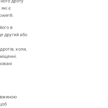
чного дроту
які є
ower®.
його в
це другий або
дротів, коли,
міщенні.
шовані
довжиною
 щоб