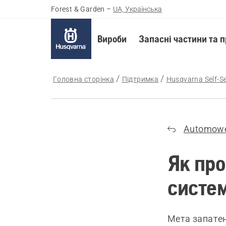
Forest & Garden
–
UA, Українська
Вироби
Запасні частини та 
Головна сторінка
Підтримка
Husqvarna Self-Se
Automow
Як про
систе
Мета запате