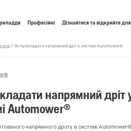
приладдя
Професійні
Дізнайтеся та відкрийте для
rvice
Як прокладати напрямний дріт у системі Automower®
er®
кладати напрямний дріт 
мі Automower®
нтованого напрямного дроту в системі Automower®