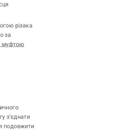
ісця
могою різака
о за
я муфтою
ничного
гу з’єднати
ся подовжити