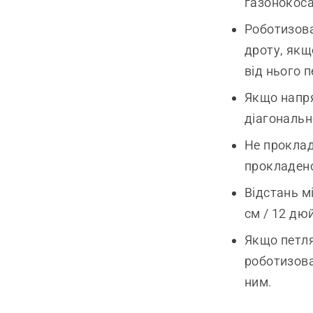
газонокоса
Роботизова
дроту, якщ
від нього 
Якщо напря
діагональн
Не проклад
прокладено
Відстань м
см / 12 дю
Якщо петля
роботизова
ним.