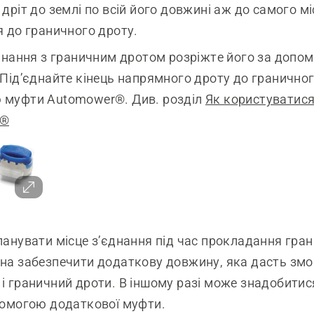
 дріт до землі по всій його довжині аж до самого м
я до граничного дроту.
єднання з граничним дротом розріжте його за допо
 Під’єднайте кінець напрямного дроту до граничног
 муфти Automower®. Див. розділ
Як користуватис
r®
ланувати місце з’єднання під час прокладання гра
на забезпечити додаткову довжину, яка дасть змо
і граничний дроти. В іншому разі може знадобити
помогою додаткової муфти.