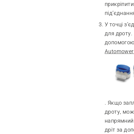
прикріпити
під’єднанн
У точці з’
для дроту.
допомогою
Automowe
. Якщо зап
дроту, мож
напрямний 
дріт за до