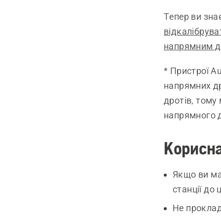
Тепер ви зна
відкалібрува
напрямним др
* Пристрої A
напрямних д
дротів, тому
напрямного д
Корисна
Якщо ви ма
станції до
Не проклад