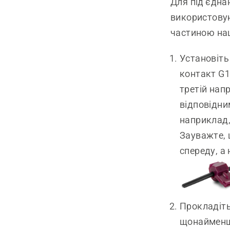
Для під’єдна
використовую
частиною на
Установіть
контакт G1
третій нап
відповідни
наприклад,
Зауважте, 
спереду, а 
Прокладіть
щонайменше