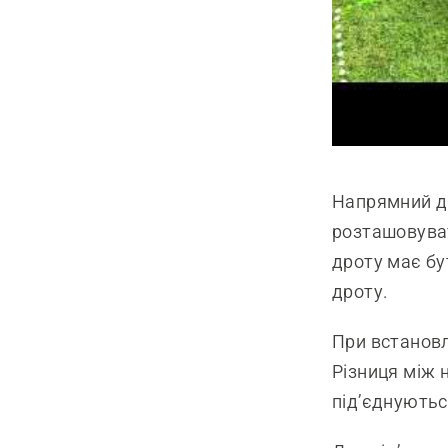
Напрямний др
розташовуват
дроту має бут
дроту.
При встановл
Різниця між 
під’єднуються