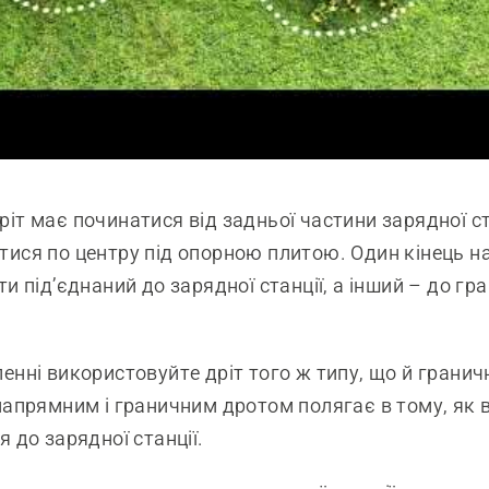
іт має починатися від задньої частини зарядної ст
ися по центру під опорною плитою. Один кінець 
и під’єднаний до зарядної станції, а інший – до гр
енні використовуйте дріт того ж типу, що й граничн
напрямним і граничним дротом полягає в тому, як 
 до зарядної станції.