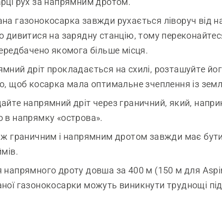
рці рух за напрямним дротом.
на газонокосарка завжди рухається ліворуч від 
о дивитися на зарядну станцію, тому переконайтес
передбачено якомога більше місця.
мний дріт прокладається на схилі, розташуйте йо
о, щоб косарка мала оптимальне зчеплення із зем
айте напрямний дріт через граничний, який, напри
 в напрямку «острова».
іж граничним і напрямним дротом завжди має бути
ймів.
 напрямного дроту довша за 400 м (150 м для Aspir
ної газонокосарки можуть виникнути труднощі під 