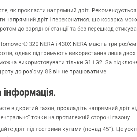
єте, як прокласти напрямний дріт. Рекомендується
ти напрямний дріт
і
переконатися, що косарка може
отом до зарядної станції та без перешкод стикува
utomower® 320 NERA і 430X NERA мають три роз’єм
ротів, однак підтримують використання лише двох
 можна використовувати тільки G1 і G2. За підключ
роту до роз’єму G3 він не працюватиме.
 інформація.
єте відкритий газон, прокладіть напрямний дріт ві
 центральної точки на протилежній стороні газону.
айте дріт під гострими кутами (понад 45°). Це ус