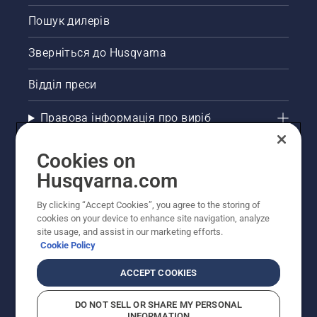
Пошук дилерів
Зверніться до Husqvarna
Відділ преси
Правова інформація про виріб
Інші сайти Husqvarna
Cookies on
Husqvarna.com
Рекомендовані інтернет-магазини
By clicking “Accept Cookies”, you agree to the storing of
cookies on your device to enhance site navigation, analyze
site usage, and assist in our marketing efforts.
Cookie Policy
ACCEPT COOKIES
DO NOT SELL OR SHARE MY PERSONAL
INFORMATION