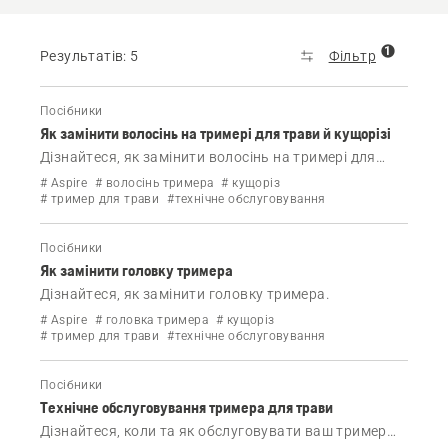
1
Результатів: 5
Фільтр
Посібники
Як замінити волосінь на тримері для трави й кущорізі
Дізнайтеся, як замінити волосінь на тримері для
трави й кущорізі.
# Aspire
# волосінь тримера
# кущоріз
# тример для трави
#технічне обслуговування
Посібники
Як замінити головку тримера
Дізнайтеся, як замінити головку тримера.
# Aspire
# головка тримера
# кущоріз
# тример для трави
#технічне обслуговування
Посібники
Технічне обслуговування тримера для трави
Дізнайтеся, коли та як обслуговувати ваш тример