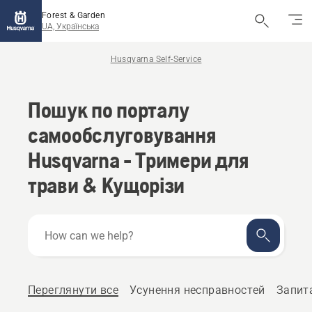
Forest & Garden
UA, Українська
Husqvarna Self-Service
Пошук по порталу
самообслуговування
Husqvarna - Тримери для
трави & Кущорізи
How
can
we
help?
Переглянути все
Усунення несправностей
Запита