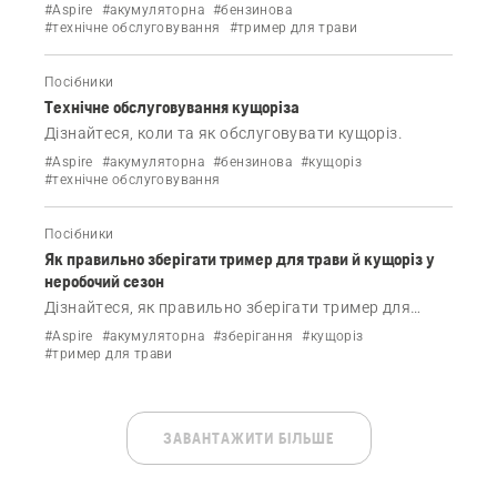
для трави й кущоріз.
#Aspire
#акумуляторна
#бензинова
#технічне обслуговування
#тример для трави
Посібники
Технічне обслуговування кущоріза
Дізнайтеся, коли та як обслуговувати кущоріз.
#Aspire
#акумуляторна
#бензинова
#кущоріз
#технічне обслуговування
Посібники
Як правильно зберігати тример для трави й кущоріз у
неробочий сезон
Дізнайтеся, як правильно зберігати тример для
трави й кущоріз у неробочий сезон.
#Aspire
#акумуляторна
#зберігання
#кущоріз
#тример для трави
ЗАВАНТАЖИТИ БІЛЬШЕ