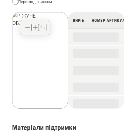
Перегляд списком
your
preferred
view
ВИРІБ
НОМЕР АРТИКУЛУ
type
for
the
spare
parts
Матеріали підтримки