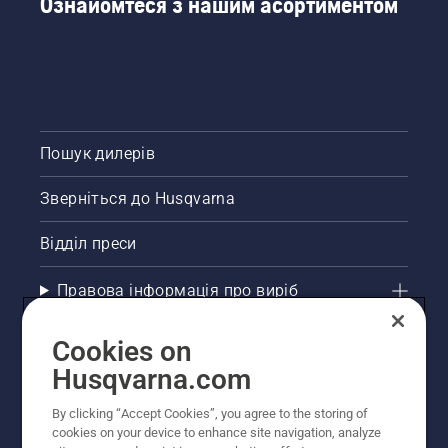
Ознайомтеся з нашим асортиментом
Пошук дилерів
Зверніться до Husqvarna
Відділ преси
Правова інформація про виріб
Інші сайти Husqvarna
Cookies on
Husqvarna.com
Рекомендовані інтернет-магазини
By clicking “Accept Cookies”, you agree to the storing of
cookies on your device to enhance site navigation, analyze