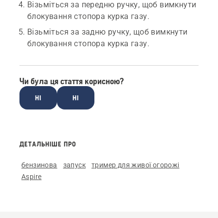
Візьміться за передню ручку, щоб вимкнути
блокування стопора курка газу.
Візьміться за задню ручку, щоб вимкнути
блокування стопора курка газу.
Чи була ця стаття корисною?
НІ
НІ
ДЕТАЛЬНІШЕ ПРО
бензинова
запуск
тример для живої огорожі
Aspire