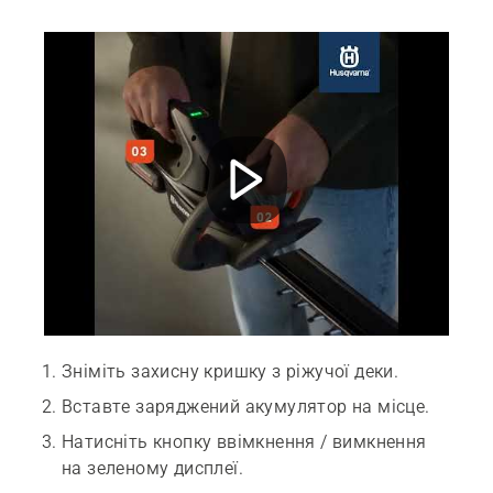
Зніміть захисну кришку з ріжучої деки.
Вставте заряджений акумулятор на місце.
Натисніть кнопку ввімкнення / вимкнення
на зеленому дисплеї.