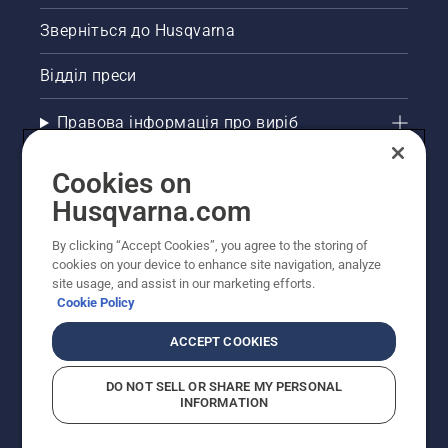
Зверніться до Husqvarna
Відділ преси
Правова інформація про виріб
Інші сайти Husqvarna
Cookies on
Husqvarna.com
Рекомендовані інтернет-магазини
By clicking “Accept Cookies”, you agree to the storing of
cookies on your device to enhance site navigation, analyze
site usage, and assist in our marketing efforts.
Cookie Policy
ACCEPT COOKIES
DO NOT SELL OR SHARE MY PERSONAL
INFORMATION
© Husqvarna AB (publ). Усі права захищено.