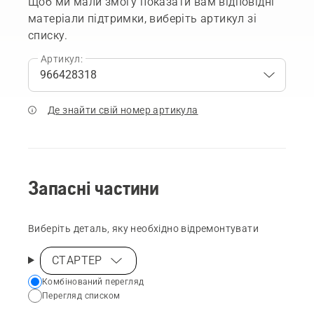
Щоб ми мали змогу показати вам відповідні
матеріали підтримки, виберіть артикул зі
списку.
Артикул:
Де знайти свій номер артикула
Запасні частини
Виберіть деталь, яку необхідно відремонтувати
СТАРТЕР
Choose
Комбінований перегляд
Перегляд списком
your