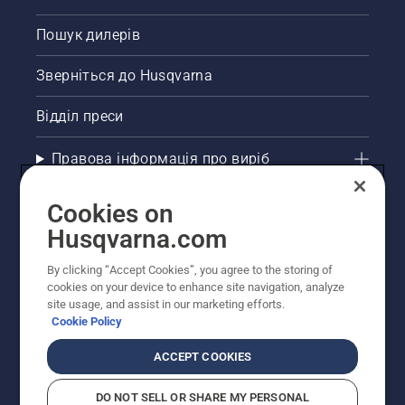
Пошук дилерів
Зверніться до Husqvarna
Відділ преси
Правова інформація про виріб
Інші сайти Husqvarna
Cookies on
Husqvarna.com
Рекомендовані інтернет-магазини
By clicking “Accept Cookies”, you agree to the storing of
cookies on your device to enhance site navigation, analyze
site usage, and assist in our marketing efforts.
Cookie Policy
ACCEPT COOKIES
DO NOT SELL OR SHARE MY PERSONAL